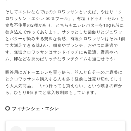
そしてエシレならではのクロワッサンといえば、やはり「ク
ロワッサン・エシレ 50％ブール」。有塩（ドゥミ・セル）と
食塩不使用の2種があり、どちらもエシレバターを10gも芯に
巻き込んで作ってあります。サクッとした歯触りとジュワッ
とバターが染み出る贅沢な食感。有塩クロワッサンはそれ1個
で大満足できる味わい。朝食やブランチ、おやつに最適で
す。無塩クロワッサンはサンドイッチにも最適。野菜やハ
ム、卵などを挟めばリッチなランチタイムを過ごせそう♩

贈答用にガトーエシレを買う傍ら、並んだ自分へのご褒美に
とクロワッサンを購入する人も多く昼前には売り切れてしま
う大人気商品。「いつ行っても買えない」という嘆きの声か
ら、ひとり6個までと購入数制限もしています。
フィナンシェ・エシレ