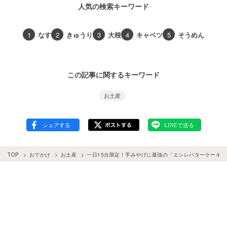
人気の検索キーワード
1
なす
2
きゅうり
3
大根
4
キャベツ
5
そうめん
この記事に関するキーワード
お土産
TOP
おでかけ
お土産
一日15台限定！手みやげに最強の「エシレバターケーキ」