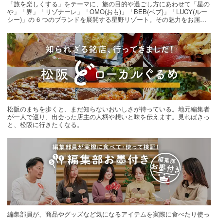
「旅を楽しくする」をテーマに、旅の目的や過ごし方にあわせて「星の
や」「界」「リゾナーレ」「OMO(おも)」「BEB(ベブ)」「LUCY(ルー
シー)」の 6 つのブランドを展開する星野リゾート。その魅力をお届け
する旅の連載。次の旅先探しのヒントにいかがですか？
松阪のまちを歩くと、まだ知らないおいしさが待っている。地元編集者
が一人で巡り、出会った店主の人柄や想いと味を伝えます。見ればきっ
と、松阪に行きたくなる。
編集部員が、商品やグッズなど気になるアイテムを実際に食べたり使っ