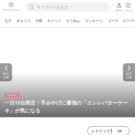
ログイン
メニュー
なす
きゅうり
大根
キャベツ
そうめん
ズッキーニ
ゴーヤ
ピーマ
前の
次の
記事
記事
一日15台限定！手みやげに最強の「エシレバターケー
キ」が気になる
50
クリップ