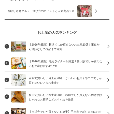
「お取り寄せグルメ」選び方のポイントと人気商品９選
お土産の人気ランキング
【2026年最新】横浜でしか買えないお土産20選！王道か
1
ら通販なしの逸品まで紹介
【2026年最新】地元ライターが厳選！新大阪でしか買えな
2
いお土産おすすめ15選
函館で買いたいお土産20選！かわいいお菓子やココでしか
3
買えないレアなお土産も
秋田で買いたいお土産20選！秋田でしか買えない名物やお
4
しゃれなお菓子などおすすめを厳選
【吉祥寺でしか買えないお菓子】手土産やばらまきにおす
5