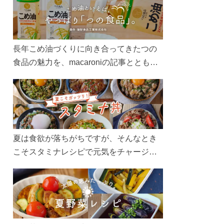
長年こめ油づくりに向き合ってきたつの
食品の魅力を、macaroniの記事とともに
ご紹介します。レシピや活用術はもちろ
ん、製造現場や品質へのこだわりまで。
こめ油をもっと好きになるコンテンツを
ぜひお楽しみください。
夏は食欲が落ちがちですが、そんなとき
こそスタミナレシピで元気をチャージ！
お肉や夏野菜をたっぷり使う丼をガッツ
リ食べて、夏バテを吹き飛ばしましょ
う！