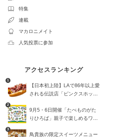
特集
連載
マカロニメイト
人気投票に参加
アクセスランキング
1
【日本初上陸】LAで86年以上愛
される伝説店「ピンクスホット
ドッグス」が年内に東京へ。ホ
2
9月5・6日開催「たべものがた
ットドッグブーム到来!?
りひろば」親子で楽しめるワー
クショップや試食・キッチンカ
3
鳥貴族の限定スイーツメニュー
ーなどをご紹介