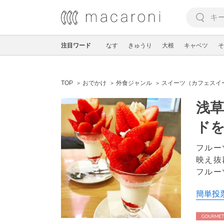
注目ワード
なす
きゅうり
大根
キャベツ
そ
TOP
おでかけ
外食ジャンル
スイーツ（カフェスイ
浅
ド
フルー
映え抜
フルー
簡単投票