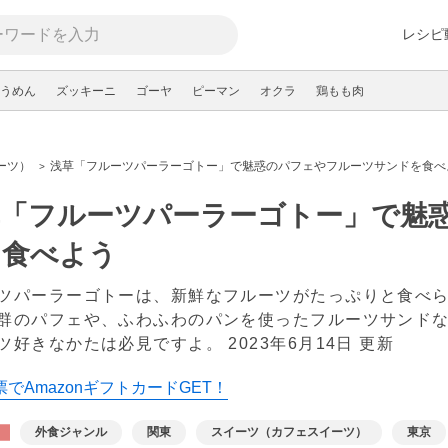
レシピ
うめん
ズッキーニ
ゴーヤ
ピーマン
オクラ
鶏もも肉
ーツ）
浅草「フルーツパーラーゴトー」で魅惑のパフェやフルーツサンドを食べ
草「フルーツパーラーゴトー」で魅
を食べよう
ツパーラーゴトーは、新鮮なフルーツがたっぷりと食べ
群のパフェや、ふわふわのパンを使ったフルーツサンド
ツ好きなかたは必見ですよ。
2023年6月14日 更新
でAmazonギフトカードGET！
外食ジャンル
関東
スイーツ（カフェスイーツ）
東京