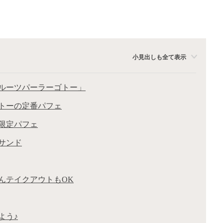
小見出しも全て表示
ルーツパーラーゴトー」
トーの定番パフェ
限定パフェ
サンド
んテイクアウトもOK
よう♪