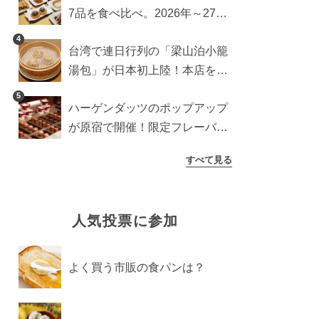
7品を食べ比べ。2026年～27年
に登場予定の商品を一挙紹介
4
台湾で連日行列の「梁山泊小籠
湯包」が日本初上陸！本店を知
るライターが魅力をレポート
5
ハーゲンダッツのポップアップ
が原宿で開催！限定フレーバー
や体験コンテンツをレポート
すべて見る
人気投票に参加
よく買う市販の食パンは？