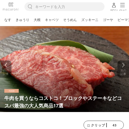
ログイン
メニュー
なす
きゅうり
大根
キャベツ
そうめん
ズッキーニ
ゴーヤ
ピーマ
前の
次の
記事
記事
牛肉を買うならコストコ！ブロックやステーキなどコ
スパ最強の大人気商品17選
43
クリップ