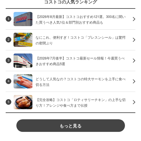
コストコの人気ランキング
【2026年8月最新】コストコおすすめ121選。300名に聞い
1
た買うべき人気1位＆部門別おすすめ商品も
なにこれ、便利すぎ！コストコ「プレスンシール」は驚愕
2
の密閉ぶり
【2026年7月後半】コストコ最新セール情報！今週買うべ
3
きおすすめ商品5選
どうして人気なの？コストコの特大サーモンを上手に食べ
4
切る方法
【完全攻略】コストコ「ロティサリーチキン」の上手な切
5
り方！アレンジや食べ方まで伝授
もっと見る