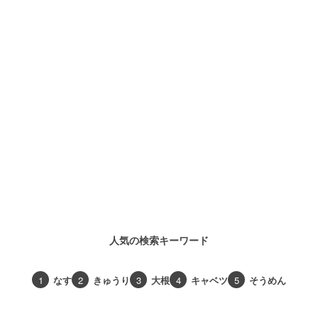
人気の検索キーワード
1
なす
2
きゅうり
3
大根
4
キャベツ
5
そうめん