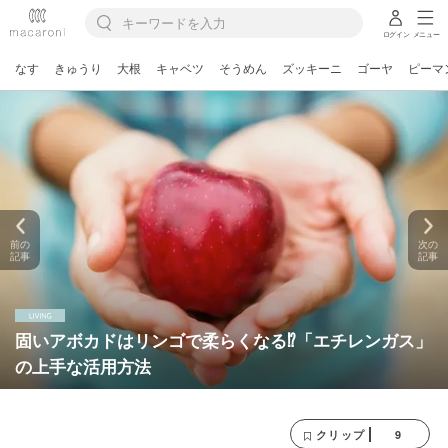
ログイン
メニュー
なす
きゅうり
大根
キャベツ
そうめん
ズッキーニ
ゴーヤ
ピーマ
前の
次の
記事
記事
固いアボカドはリンゴで柔らくなる⁉︎「エチレンガス」
の上手な活用方法
9
クリップ