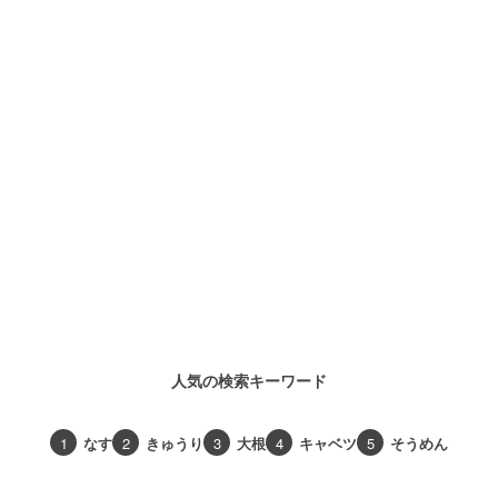
人気の検索キーワード
1
なす
2
きゅうり
3
大根
4
キャベツ
5
そうめん