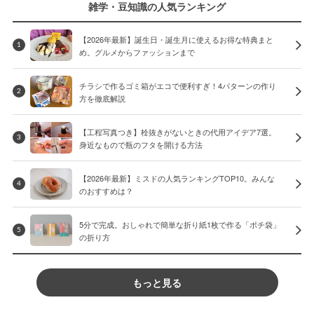
雑学・豆知識の人気ランキング
【2026年最新】誕生日・誕生月に使えるお得な特典まと
1
め。グルメからファッションまで
チラシで作るゴミ箱がエコで便利すぎ！4パターンの作り
2
方を徹底解説
【工程写真つき】栓抜きがないときの代用アイデア7選。
3
身近なもので瓶のフタを開ける方法
【2026年最新】ミスドの人気ランキングTOP10。みんな
4
のおすすめは？
5分で完成。おしゃれで簡単な折り紙1枚で作る「ポチ袋」
5
の折り方
もっと見る