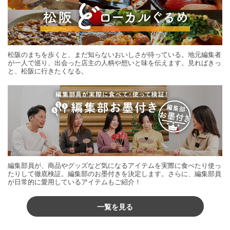
松阪のまちを歩くと、まだ知らないおいしさが待っている。地元編集者
が一人で巡り、出会った店主の人柄や想いと味を伝えます。見ればきっ
と、松阪に行きたくなる。
編集部員が、商品やグッズなど気になるアイテムを実際に食べたり使っ
たりして徹底検証。編集部のお墨付きを決定します。さらに、編集部員
が日常的に愛用しているアイテムもご紹介！
一覧を見る