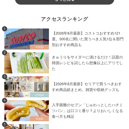
アクセスランキング
1
【2026年8月最新】コストコおすすめ121
選。300名に聞いた買うべき人気1位＆部門
別おすすめ商品も
2
きゅうりをサイダーに漬けるだけ！話題の
韓国レシピを試したら想像以上にアリでし
た
3
【2026年8月最新】セリアで買うべきおす
すめ商品総まとめ。雑貨や収納グッズも
4
入手困難のセブン「じゅわっとしたハチミ
ツパン」は口コミ通り？よりおいしくなる
食べ方も検証
5