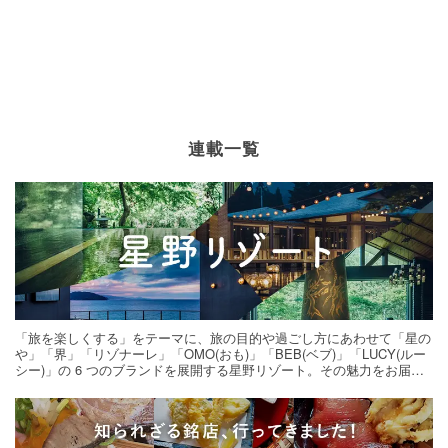
連載一覧
「旅を楽しくする」をテーマに、旅の目的や過ごし方にあわせて「星の
や」「界」「リゾナーレ」「OMO(おも)」「BEB(ベブ)」「LUCY(ルー
シー)」の 6 つのブランドを展開する星野リゾート。その魅力をお届け
する旅の連載。次の旅先探しのヒントにいかがですか？