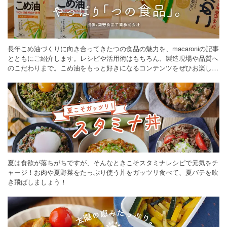
長年こめ油づくりに向き合ってきたつの食品の魅力を、macaroniの記事
とともにご紹介します。レシピや活用術はもちろん、製造現場や品質へ
のこだわりまで。こめ油をもっと好きになるコンテンツをぜひお楽しみ
ください。
夏は食欲が落ちがちですが、そんなときこそスタミナレシピで元気をチ
ャージ！お肉や夏野菜をたっぷり使う丼をガッツリ食べて、夏バテを吹
き飛ばしましょう！