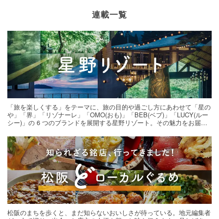
連載一覧
「旅を楽しくする」をテーマに、旅の目的や過ごし方にあわせて「星の
や」「界」「リゾナーレ」「OMO(おも)」「BEB(ベブ)」「LUCY(ルー
シー)」の 6 つのブランドを展開する星野リゾート。その魅力をお届け
する旅の連載。次の旅先探しのヒントにいかがですか？
松阪のまちを歩くと、まだ知らないおいしさが待っている。地元編集者