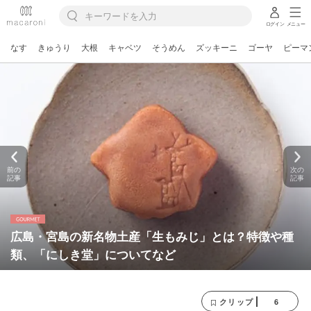
ログイン
メニュー
なす
きゅうり
大根
キャベツ
そうめん
ズッキーニ
ゴーヤ
ピーマ
前の
次の
記事
記事
広島・宮島の新名物土産「生もみじ」とは？特徴や種
類、「にしき堂」についてなど
6
クリップ