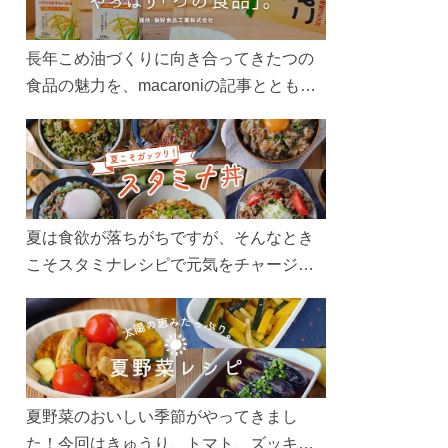
長年こめ油づくりに向き合ってきたつの
食品の魅力を、macaroniの記事とともに
ご紹介します。レシピや活用術はもちろ
ん、製造現場や品質へのこだわりまで。
こめ油をもっと好きになるコンテンツを
ぜひお楽しみください。
夏は食欲が落ちがちですが、そんなとき
こそスタミナレシピで元気をチャージ！
お肉や夏野菜をたっぷり使う丼をガッツ
リ食べて、夏バテを吹き飛ばしましょ
う！
夏野菜のおいしい季節がやってきまし
た！今回はきゅうり、トマト、ズッキー