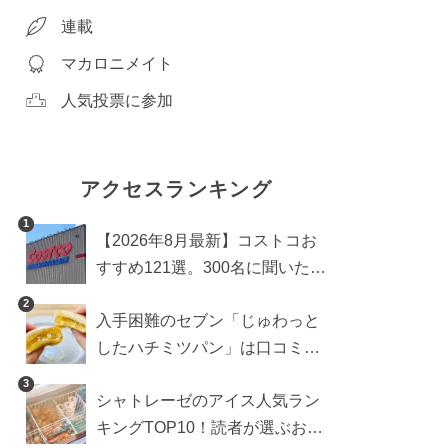
連載
マカロニメイト
人気投票に参加
アクセスランキング
1
【2026年8月最新】コストコお
すすめ121選。300名に聞いた買
うべき人気1位＆部門別おすす
2
入手困難のセブン「じゅわっと
め商品も
したハチミツパン」は口コミ通
り？よりおいしくなる食べ方も
3
シャトレーゼのアイス人気ラン
検証
キングTOP10！読者が選ぶおす