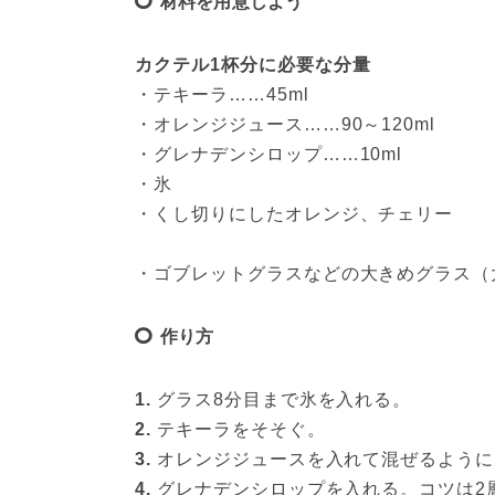
材料を用意しよう
カクテル1杯分に必要な分量
・テキーラ……45ml
・オレンジジュース……90～120ml
・グレナデンシロップ……10ml
・氷
・くし切りにしたオレンジ、チェリー
・ゴブレットグラスなどの大きめグラス（
作り方
1. 
グラス8分目まで氷を入れる。
2. 
テキーラをそそぐ。
3. 
オレンジジュースを入れて混ぜるように
4. 
グレナデンシロップを入れる。コツは2