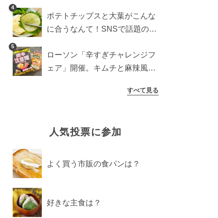
すめ商品は？
4
ポテトチップスと大葉がこんな
に合うなんて！SNSで話題の食
べ方に手が止まらなくなった
5
ローソン「辛すぎチャレンジフ
ェア」開催。キムチと麻辣風の
激辛注意な2品を食べ比べ
すべて見る
人気投票に参加
よく買う市販の食パンは？
好きな主食は？