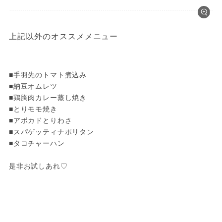
上記以外のオススメメニュー
■手羽先のトマト煮込み

■納豆オムレツ

■鶏胸肉カレー蒸し焼き

■とりモモ焼き

■アボカドとりわさ

■スパゲッティナポリタン

■タコチャーハン

是非お試しあれ♡