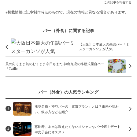
この記事を報告する
※掲載情報は記事制作時点のもので、現在の情報と異なる場合があります。
バー（外食）に関する記事
【大阪】日本最大の缶詰バー「ミ
スターカンソ」が人気
風の向くまま気のむくまま今日もまた 神出鬼没の移動式屋台バー
「Twillo」
バー（外食）の人気ランキング
浅草名物・神谷バーの「電気ブラン」とは？由来や味わ
1
い、飲み方などを紹介
恵比寿、本当は教えたくないオシャレなバー9選！デート
2
や女子会にオススメ