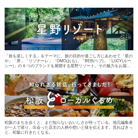
「旅を楽しくする」をテーマに、旅の目的や過ごし方にあわせて「星の
や」「界」「リゾナーレ」「OMO(おも)」「BEB(ベブ)」「LUCY(ルー
シー)」の 6 つのブランドを展開する星野リゾート。その魅力をお届け
する旅の連載。次の旅先探しのヒントにいかがですか？
松阪のまちを歩くと、まだ知らないおいしさが待っている。地元編集者
が一人で巡り、出会った店主の人柄や想いと味を伝えます。見ればきっ
と、松阪に行きたくなる。