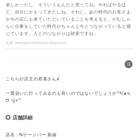
楽しかったし、そういうもんだと思ってね。やればやるほ
ど、自分にかえってきたしね。それに、あの時代のお客さま
が今の店にも来ていただいていることを考えると、がむしゃ
らに仕事をしていた時代がちゃんと今とつながっていると感
じています。人とのつながりは財産ですね」
出典:
www.gourmetcaree-tokyo.com
こちらが店主の若菜さん♪

一度会いに行ってみるのも良いのではないでしょうか⁽⁽٩(๑˃̶͈̀ 
ᗨ ˂̶͈́)۶⁾⁾ 
店舗詳細
店名：Nゲージバー 新線
