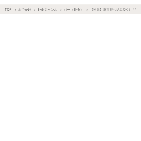
TOP
おでかけ
外食ジャンル
バー（外食）
【神泉】車両持ち込みOK！「Nゲ