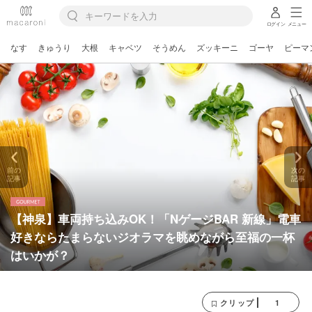
ログイン
メニュー
なす
きゅうり
大根
キャベツ
そうめん
ズッキーニ
ゴーヤ
ピーマ
前の
次の
記事
記事
【神泉】車両持ち込みOK！「NゲージBAR 新線」電車
好きならたまらないジオラマを眺めながら至福の一杯
はいかが？
1
クリップ