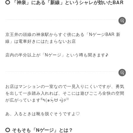
「神泉」にある「新線」というシャレが効いたBAR
京王井の頭線の神泉駅からすぐ傍にある「NゲージBAR 新
線」は電車好きにはたまらないお店

店内の半分以上が「Nゲージ」という噂も聞きます♪
お店はマンションの一室なので一見入りにくいですが、勇気
を出して一歩踏み入れれば、そこには遊びごころ全快の空間
が広がっています⁽⁽٩(๑˃̶͈̀ ᗨ ˂̶͈́)۶⁾⁾ 

あ、入るときは靴を脱ぐそうですよ♡
そもそも「Nゲージ」とは？