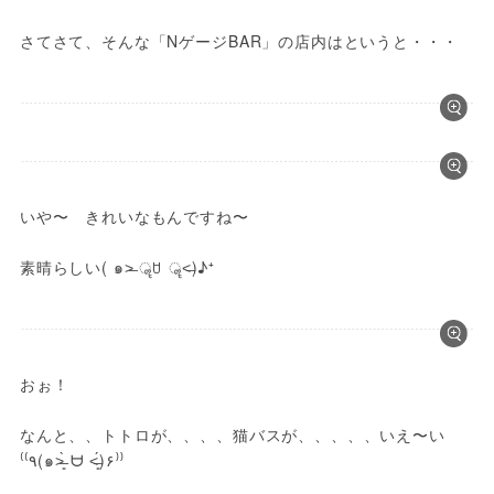
さてさて、そんな「NゲージBAR」の店内はというと・・・
いや〜　きれいなもんですね〜

素晴らしい( ๑˃̶ ॣꇴ ॣ˂̶)♪⁺
おぉ！

なんと、、トトロが、、、、猫バスが、、、、、いえ〜い 
⁽⁽٩(๑˃̶͈̀ ᗨ ˂̶͈́)۶⁾⁾ 