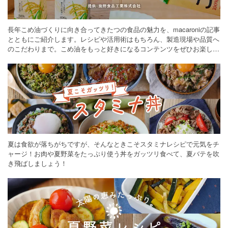
長年こめ油づくりに向き合ってきたつの食品の魅力を、macaroniの記事
とともにご紹介します。レシピや活用術はもちろん、製造現場や品質へ
のこだわりまで。こめ油をもっと好きになるコンテンツをぜひお楽しみ
ください。
夏は食欲が落ちがちですが、そんなときこそスタミナレシピで元気をチ
ャージ！お肉や夏野菜をたっぷり使う丼をガッツリ食べて、夏バテを吹
き飛ばしましょう！