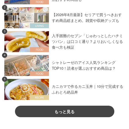
2
【2026年8月最新】セリアで買うべきおす
すめ商品総まとめ。雑貨や収納グッズも
3
入手困難のセブン「じゅわっとしたハチミ
ツパン」は口コミ通り？よりおいしくなる
食べ方も検証
4
シャトレーゼのアイス人気ランキング
TOP10！読者が選ぶおすすめ商品は？
5
カニカマで作るカニ玉丼｜10分で完成する
ふわとろ絶品丼
もっと見る