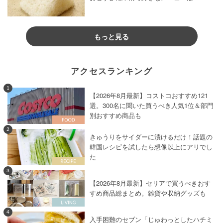
もっと見る
アクセスランキング
1
【2026年8月最新】コストコおすすめ121
選。300名に聞いた買うべき人気1位＆部門
別おすすめ商品も
2
きゅうりをサイダーに漬けるだけ！話題の
韓国レシピを試したら想像以上にアリでし
た
3
【2026年8月最新】セリアで買うべきおす
すめ商品総まとめ。雑貨や収納グッズも
4
入手困難のセブン「じゅわっとしたハチミ