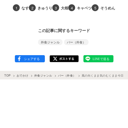
1
なす
2
きゅうり
3
大根
4
キャベツ
5
そうめん
この記事に関するキーワード
外食ジャンル
バー（外食）
TOP
おでかけ
外食ジャンル
バー（外食）
風の向くまま気のむくまま今日もまた