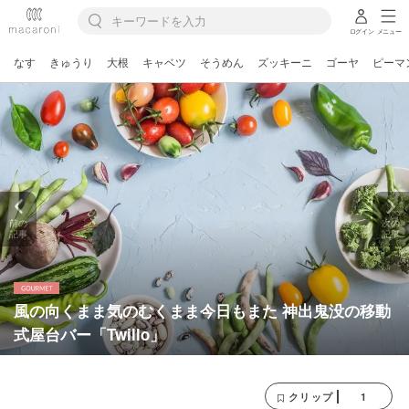
ログイン
メニュー
なす
きゅうり
大根
キャベツ
そうめん
ズッキーニ
ゴーヤ
ピーマ
前の
次の
記事
記事
風の向くまま気のむくまま今日もまた 神出鬼没の移動
式屋台バー「Twillo」
1
クリップ