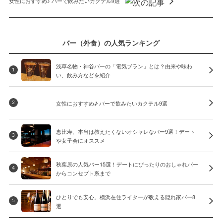
女性におすすめ♪ バーで飲みたいカクテル9選
バー（外食）の人気ランキング
浅草名物・神谷バーの「電気ブラン」とは？由来や味わ
1
い、飲み方などを紹介
女性におすすめ♪ バーで飲みたいカクテル9選
2
恵比寿、本当は教えたくないオシャレなバー9選！デート
3
や女子会にオススメ
秋葉原の人気バー15選！デートにぴったりのおしゃれバー
4
からコンセプト系まで
ひとりでも安心。横浜在住ライターが教える隠れ家バー8
5
選