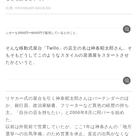
出典:
nihombashi.keizai.biz
シガーも3500円〜6000円で販売しているとのこと。
そんな移動式屋台「Twillo」の店主の名は神条昭太郎さん。そ
もそもどうしてこのようなスタイルの居酒屋をスタートさせ
たかというと、
リヤカー式の屋台を引く神条昭太郎さんはバーテンダーのほ
か、銀行員、政治家秘書、フリーターなど異色の経歴の持ち
主。「自分の店を持ちたい」と2006年8月に同バーを始め
た。
以前は外苑前で営業していたが、ここ1年は神条さんの「地方
選挙への出馬準備」のため営業を休止。直近の出馬がなくな