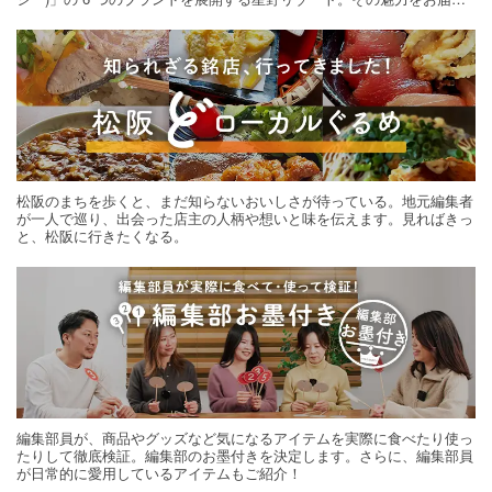
する旅の連載。次の旅先探しのヒントにいかがですか？
松阪のまちを歩くと、まだ知らないおいしさが待っている。地元編集者
が一人で巡り、出会った店主の人柄や想いと味を伝えます。見ればきっ
と、松阪に行きたくなる。
編集部員が、商品やグッズなど気になるアイテムを実際に食べたり使っ
たりして徹底検証。編集部のお墨付きを決定します。さらに、編集部員
が日常的に愛用しているアイテムもご紹介！