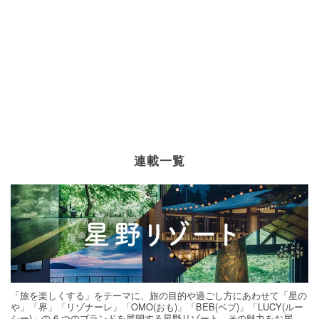
連載一覧
「旅を楽しくする」をテーマに、旅の目的や過ごし方にあわせて「星の
や」「界」「リゾナーレ」「OMO(おも)」「BEB(ベブ)」「LUCY(ルー
シー)」の 6 つのブランドを展開する星野リゾート。その魅力をお届け