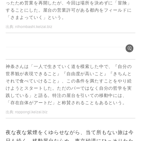
ったため営業を再開したが、今回は場所を決めずに「冒険」
することにした。屋台の営業許可がある都内をフィールドに
「さまよっていく」という。
出典:
nihombashi.keizai.biz
神条さんは「一人で生きていく道を模索した中で、『自分の
世界観が表現できること』『自由度が高いこと』『きちんと
それで食べていけること』、この条件を満たすことをやり続
けようとスタートした。ただのバーではなく自分の哲学を実
践している」と語る。特注の屋台を引いての移動中には、
「存在自体がアートだ」と称賛されることもあるという。
出典:
roppongi.keizai.biz
夜な夜な紫煙をくゆらせながら、当て所もない旅は今
日も続く。移動屋台ならぬ、東京砂漠にひっそりたた