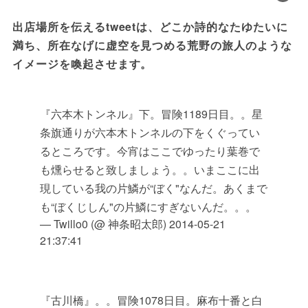
出店場所を伝えるtweetは、どこか詩的なたゆたいに
満ち、所在なげに虚空を見つめる荒野の旅人のような
イメージを喚起させます。
『六本木トンネル』下。冒険1189日目。。星
条旗通りが六本木トンネルの下をくぐってい
るところです。今宵はここでゆったり葉巻で
も燻らせると致しましょう。。いまここに出
現している我の片鱗が“ぼく"なんだ。あくまで
も“ぼくじしん"の片鱗にすぎないんだ。。。
— Twillo0 (@ 神条昭太郎)
2014-05-21
21:37:41
『古川橋』。。冒険1078日目。麻布十番と白