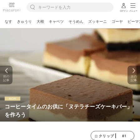
ログイン
メニュー
なす
きゅうり
大根
キャベツ
そうめん
ズッキーニ
ゴーヤ
ピーマ
前の
次の
記事
記事
コーヒータイムのお供に「ヌテラチーズケーキバー」
を作ろう
81
クリップ