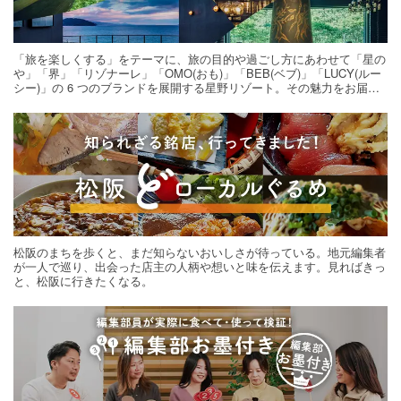
「旅を楽しくする」をテーマに、旅の目的や過ごし方にあわせて「星の
や」「界」「リゾナーレ」「OMO(おも)」「BEB(ベブ)」「LUCY(ルー
シー)」の 6 つのブランドを展開する星野リゾート。その魅力をお届け
する旅の連載。次の旅先探しのヒントにいかがですか？
松阪のまちを歩くと、まだ知らないおいしさが待っている。地元編集者
が一人で巡り、出会った店主の人柄や想いと味を伝えます。見ればきっ
と、松阪に行きたくなる。