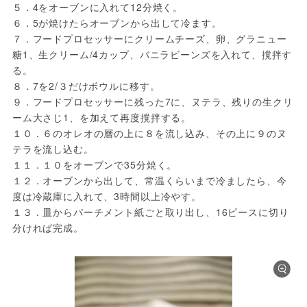
５．4をオーブンに入れて12分焼く。

６．5が焼けたらオーブンから出して冷ます。

７．フードプロセッサーにクリームチーズ、卵、グラニュー
糖1、生クリーム/4カップ、バニラビーンズを入れて、撹拌す
る。

８．7を2/３だけボウルに移す。

９．フードプロセッサーに残った7に、ヌテラ、残りの生クリ
ーム大さじ1、を加えて再度撹拌する。

１０．６のオレオの層の上に８を流し込み、その上に９のヌ
テラを流し込む。

１１．１０をオーブンで35分焼く。

１２．オーブンから出して、常温くらいまで冷ましたら、今
度は冷蔵庫に入れて、3時間以上冷やす。

１３．皿からパーチメント紙ごと取り出し、16ピースに切り
分ければ完成。