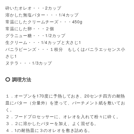
砕いたオレオ・・・2カップ

溶かした無塩バター・・・1/4カップ

常温にしたクリームチーズ・・・450g

常温にした卵・・・２個

グラニュー糖・・・1/2カップ

生クリーム・・・1/4カップと大さじ1

バニラビーンズ・・・１枝分　もしくはバニラエッセンス小
さじ1

ヌテラ・・・1/3カップ
調理方法
１．オーブンを170度に予熱しておき、20センチ四方の耐熱
皿にバター（分量外）を塗って、パーチメント紙を敷いてお
く。

２．フードプロセッサーに、オレオを入れて粉々に砕く。

３．２に溶かしたバターを加え、よく混ぜる。

４．1の耐熱皿に３のオレオを敷き詰める。
