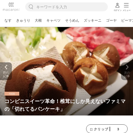
ログイン
メニュー
なす
きゅうり
大根
キャベツ
そうめん
ズッキーニ
ゴーヤ
ピーマ
前の
次の
記事
記事
コンビニスイーツ革命！椎茸にしか見えないファミマ
の「切れてるパンケーキ」
3
クリップ