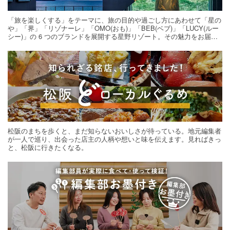
「旅を楽しくする」をテーマに、旅の目的や過ごし方にあわせて「星の
や」「界」「リゾナーレ」「OMO(おも)」「BEB(ベブ)」「LUCY(ルー
シー)」の 6 つのブランドを展開する星野リゾート。その魅力をお届け
する旅の連載。次の旅先探しのヒントにいかがですか？
松阪のまちを歩くと、まだ知らないおいしさが待っている。地元編集者
が一人で巡り、出会った店主の人柄や想いと味を伝えます。見ればきっ
と、松阪に行きたくなる。