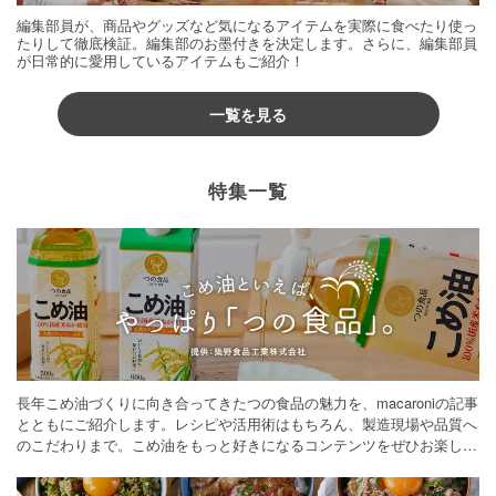
編集部員が、商品やグッズなど気になるアイテムを実際に食べたり使っ
たりして徹底検証。編集部のお墨付きを決定します。さらに、編集部員
が日常的に愛用しているアイテムもご紹介！
一覧を見る
特集一覧
長年こめ油づくりに向き合ってきたつの食品の魅力を、macaroniの記事
とともにご紹介します。レシピや活用術はもちろん、製造現場や品質へ
のこだわりまで。こめ油をもっと好きになるコンテンツをぜひお楽しみ
ください。