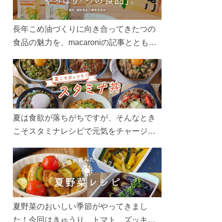
長年こめ油づくりに向き合ってきたつの
食品の魅力を、macaroniの記事とともに
ご紹介します。レシピや活用術はもちろ
ん、製造現場や品質へのこだわりまで。
こめ油をもっと好きになるコンテンツを
ぜひお楽しみください。
夏は食欲が落ちがちですが、そんなとき
こそスタミナレシピで元気をチャージ！
お肉や夏野菜をたっぷり使う丼をガッツ
リ食べて、夏バテを吹き飛ばしましょ
う！
夏野菜のおいしい季節がやってきまし
た！今回はきゅうり、トマト、ズッキー