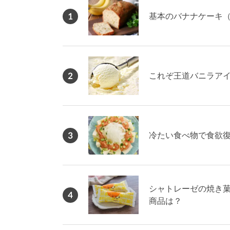
1
基本のバナナケーキ
2
これぞ王道バニラアイ
3
冷たい食べ物で食欲復
シャトレーゼの焼き菓
4
商品は？