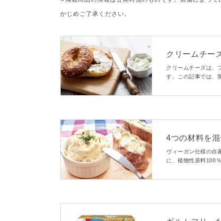
かじめご了承ください。
クリームチー
方法をご紹介
クリームチーズは、
す。この記事では、
を、チーズプロフェ
4つの材料を
みつきディッ
ヴィーガン仕様の自
に、植物性原料10
身近な材料で簡単に
ィップへのアレンジ