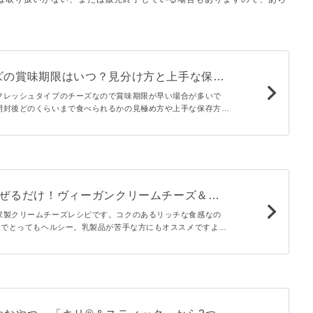
ズの賞味期限はいつ？見分け方と上手な保存
フレッシュタイプのチーズなので賞味期限が早い場合が多いで
開封後どのくらいまで食べられるかの見極め方や上手な保存方法
ッショナルが詳しくご説明します。
混ぜるだけ！ヴィーガンクリームチーズ＆や
プレシピ
家製クリームチーズレシピです。コクのあるリッチな食感なの
0％でとってもヘルシー。乳製品が苦手な方にもオススメですよ。
作れるので、とってもお手軽。ちょっぴりジャンクなオニオンデ
も要チェックです！