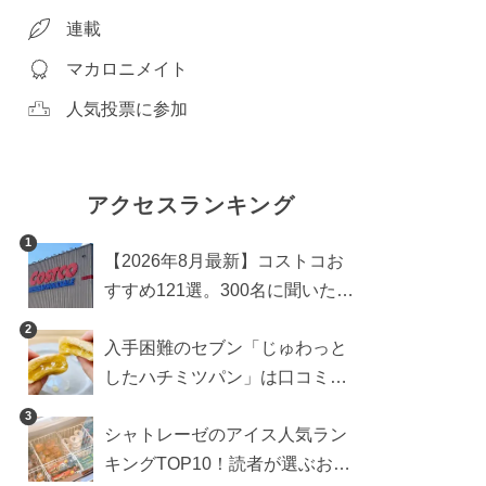
連載
マカロニメイト
人気投票に参加
アクセスランキング
1
【2026年8月最新】コストコお
すすめ121選。300名に聞いた買
うべき人気1位＆部門別おすす
2
入手困難のセブン「じゅわっと
め商品も
したハチミツパン」は口コミ通
り？よりおいしくなる食べ方も
3
シャトレーゼのアイス人気ラン
検証
キングTOP10！読者が選ぶおす