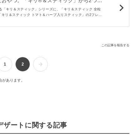
なおやつ。「キリ®＆スティック」から2つの
である「キリ＆スティック」シリーズに、「キリ＆スティック 全粒
「キリ＆スティック トマト＆ハーブ入りスティック」の2フレー
1年3月1日（月）より全国のスーパー、コンビニエンスストアお
で発売されています。
この記事を報告する
1
2
合があります。
デザートに関する記事