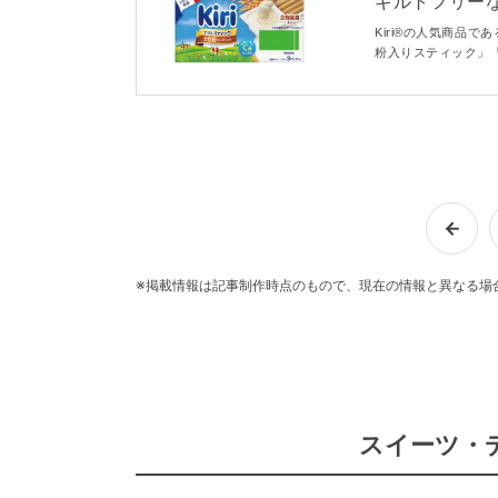
ギルトフリー
新作が登場
Kiri®の人気商品
粉入りスティック」
バーが新登場！202
よびドラッグストア
※掲載情報は記事制作時点のもので、現在の情報と異なる場
スイーツ・