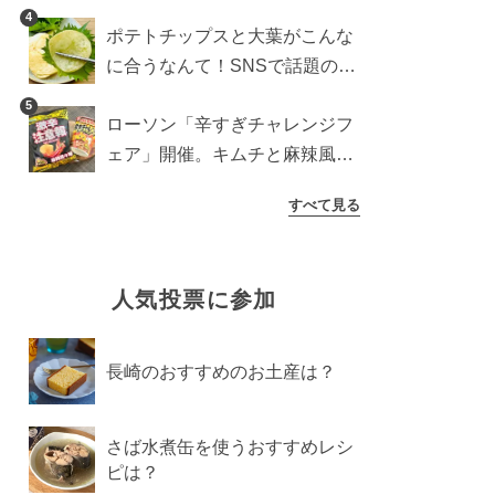
すめ商品は？
4
ポテトチップスと大葉がこんな
に合うなんて！SNSで話題の食
べ方に手が止まらなくなった
5
ローソン「辛すぎチャレンジフ
ェア」開催。キムチと麻辣風の
激辛注意な2品を食べ比べ
すべて見る
人気投票に参加
長崎のおすすめのお土産は？
さば水煮缶を使うおすすめレシ
ピは？