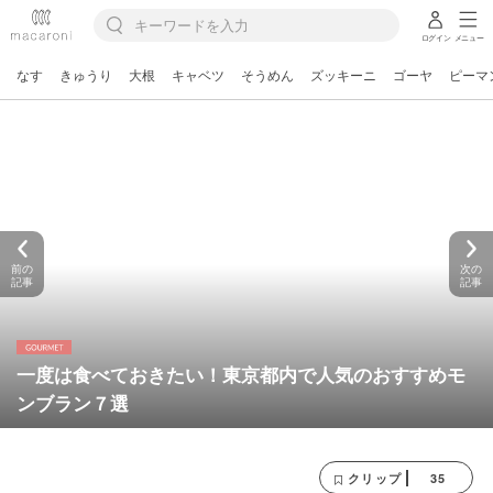
ログイン
メニュー
なす
きゅうり
大根
キャベツ
そうめん
ズッキーニ
ゴーヤ
ピーマ
前の
次の
記事
記事
一度は食べておきたい！東京都内で人気のおすすめモ
ンブラン７選
35
クリップ