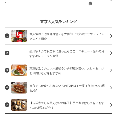
い！
東京の人気ランキング
大人気の「七宝麻辣湯」を大解剖！注文の仕方やトッピン
1
グなどを紹介
品川駅ナカで夜ご飯に迷ったらここ！エキュート品川のお
2
すすめレストラン12選
東京駅近くのコスパ最強ランチ15選♪ 安い、おしゃれ、ひ
3
とり向けなどをおすすめ
東京でしか食べられないものTOP12！一度は行きたいお店
4
も紹介
【吉祥寺でしか買えないお菓子】手土産やばらまきにおす
5
すめの5品を紹介！