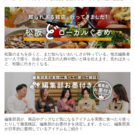
する旅の連載。次の旅先探しのヒントにいかがですか？
松阪のまちを歩くと、まだ知らないおいしさが待っている。地元編集者
が一人で巡り、出会った店主の人柄や想いと味を伝えます。見ればきっ
と、松阪に行きたくなる。
編集部員が、商品やグッズなど気になるアイテムを実際に食べたり使っ
たりして徹底検証。編集部のお墨付きを決定します。さらに、編集部員
が日常的に愛用しているアイテムもご紹介！