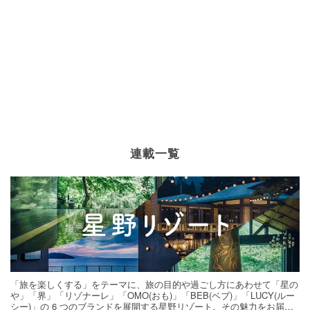
連載一覧
「旅を楽しくする」をテーマに、旅の目的や過ごし方にあわせて「星の
や」「界」「リゾナーレ」「OMO(おも)」「BEB(ベブ)」「LUCY(ルー
シー)」の 6 つのブランドを展開する星野リゾート。その魅力をお届け