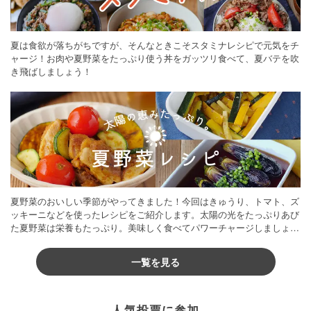
夏は食欲が落ちがちですが、そんなときこそスタミナレシピで元気をチ
ャージ！お肉や夏野菜をたっぷり使う丼をガッツリ食べて、夏バテを吹
き飛ばしましょう！
夏野菜のおいしい季節がやってきました！今回はきゅうり、トマト、ズ
ッキーニなどを使ったレシピをご紹介します。太陽の光をたっぷりあび
た夏野菜は栄養もたっぷり。美味しく食べてパワーチャージしましょう
♪
一覧を見る
人気投票に参加