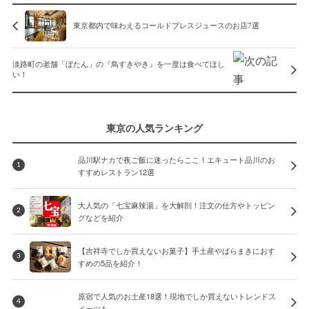
東京都内で味わえるコールドプレスジュースのお店7選
淡路町の老舗「ぼたん」の『鳥すきやき』を一度は食べてほし
い！
東京の人気ランキング
品川駅ナカで夜ご飯に迷ったらここ！エキュート品川のお
1
すすめレストラン12選
大人気の「七宝麻辣湯」を大解剖！注文の仕方やトッピン
2
グなどを紹介
【吉祥寺でしか買えないお菓子】手土産やばらまきにおす
3
すめの5品を紹介！
原宿で人気のお土産18選！現地でしか買えないトレンドス
4
イーツも