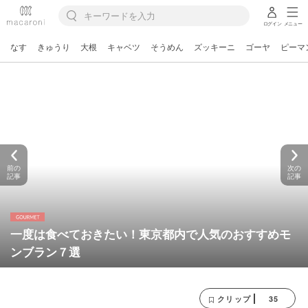
ログイン
メニュー
なす
きゅうり
大根
キャベツ
そうめん
ズッキーニ
ゴーヤ
ピーマ
前の
次の
記事
記事
一度は食べておきたい！東京都内で人気のおすすめモ
ンブラン７選
35
クリップ