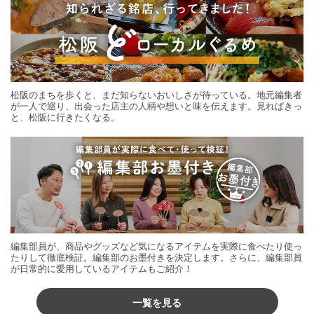
松阪のまちを歩くと、まだ知らないおいしさが待っている。地元編集者
が一人で巡り、出会った店主の人柄や想いと味を伝えます。見ればきっ
と、松阪に行きたくなる。
編集部員が、商品やグッズなど気になるアイテムを実際に食べたり使っ
たりして徹底検証。編集部のお墨付きを決定します。さらに、編集部員
が日常的に愛用しているアイテムもご紹介！
一覧を見る