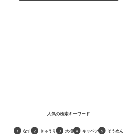
人気の検索キーワード
1
なす
2
きゅうり
3
大根
4
キャベツ
5
そうめん