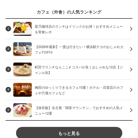
カフェ（外食）の人気ランキング
星乃珈琲店のランチはドリンクがお得！おすすめメニュー
1
を実食レポ
【2026年最新】一度は行きたい！横浜駅チカのおしゃれカ
2
フェTOP10
町田でランチならここ♪ コスパが良くおしゃれな12店【ジ
3
ャンル別】
梅田のゆっくりできるカフェ10選！ホテル・百貨店のカフ
4
ェや穴場カフェなど
【保存版】名古屋「喫茶マウンテン」でおすすめの人気メ
5
ニュー12選
もっと見る