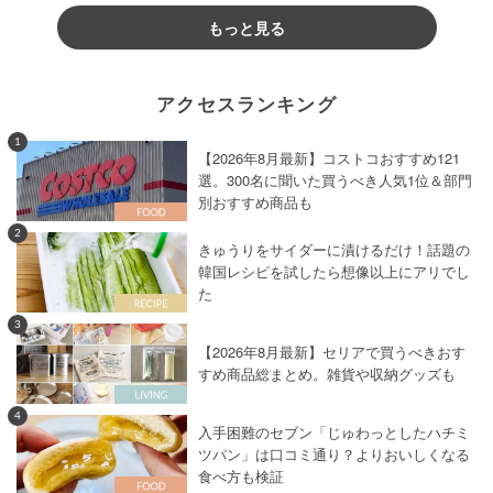
もっと見る
アクセスランキング
1
【2026年8月最新】コストコおすすめ121
選。300名に聞いた買うべき人気1位＆部門
別おすすめ商品も
2
きゅうりをサイダーに漬けるだけ！話題の
韓国レシピを試したら想像以上にアリでし
た
3
【2026年8月最新】セリアで買うべきおす
すめ商品総まとめ。雑貨や収納グッズも
4
入手困難のセブン「じゅわっとしたハチミ
ツパン」は口コミ通り？よりおいしくなる
食べ方も検証