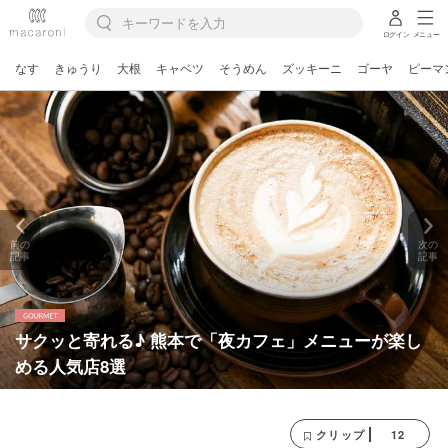
ログイン
メニュー
なす
きゅうり
大根
キャベツ
そうめん
ズッキーニ
ゴーヤ
ピーマ
前の
次の
記事
記事
サクッと寄れる♪ 熊本で「夜カフェ」メニューが楽し
める人気店8選
12
クリップ