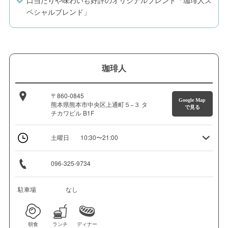
口当たりや味わいも好評のオリジナルブレンド「珈琲人ス
ペシャルブレンド」
珈琲人
〒860-0845
Google Map
熊本県熊本市中央区上通町５−３ タ
で見る
チカワビル B1F
土曜日
10:30〜21:00
096-325-9734
駐車場
なし
朝食
ランチ
ディナー