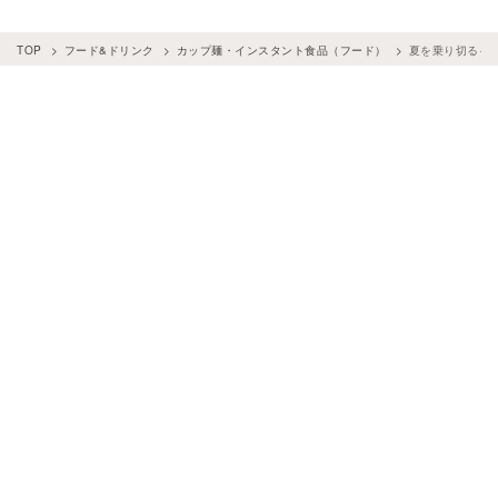
TOP
フード&ドリンク
カップ麺・インスタント食品（フード）
夏を乗り切るイ