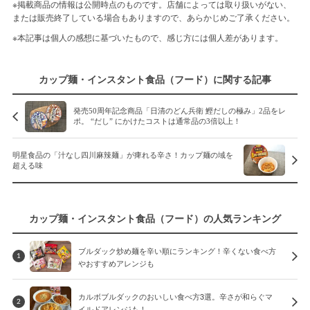
※掲載商品の情報は公開時点のものです。店舗によっては取り扱いがない、
または販売終了している場合もありますので、あらかじめご了承ください。
※本記事は個人の感想に基づいたもので、感じ方には個人差があります。
カップ麺・インスタント食品（フード）に関する記事
発売50周年記念商品「日清のどん兵衛 鰹だしの極み」2品をレ
ポ。 “だし” にかけたコストは通常品の3倍以上！
明星食品の「汁なし四川麻辣麺」が痺れる辛さ！カップ麺の域を
超える味
カップ麺・インスタント食品（フード）の人気ランキング
ブルダック炒め麺を辛い順にランキング！辛くない食べ方
1
やおすすめアレンジも
カルボブルダックのおいしい食べ方3選。辛さが和らぐマ
2
イルドアレンジも！