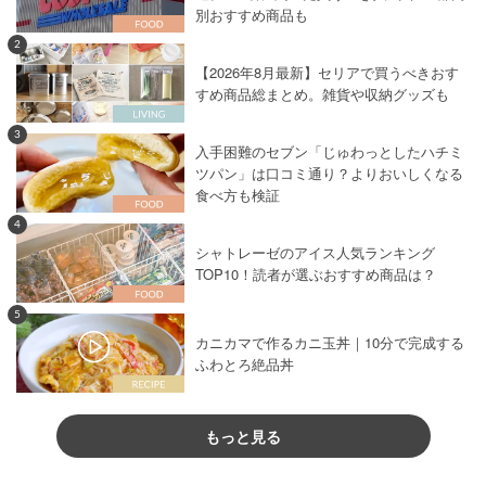
別おすすめ商品も
2
【2026年8月最新】セリアで買うべきおす
すめ商品総まとめ。雑貨や収納グッズも
3
入手困難のセブン「じゅわっとしたハチミ
ツパン」は口コミ通り？よりおいしくなる
食べ方も検証
4
シャトレーゼのアイス人気ランキング
TOP10！読者が選ぶおすすめ商品は？
5
カニカマで作るカニ玉丼｜10分で完成する
ふわとろ絶品丼
もっと見る