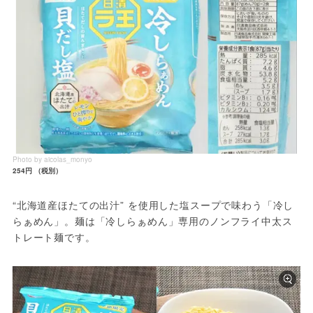
Photo by aicolas_monyo
254円 （税別）
“北海道産ほたての出汁” を使用した塩スープで味わう「冷し
らぁめん」。麺は「冷しらぁめん」専用のノンフライ中太ス
トレート麺です。