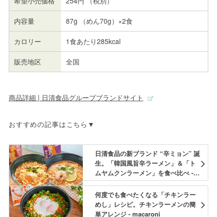
希望小売価格
254円 （税別）
内容量
87g （めん70g）×2食
カロリー
1食あたり285kcal
販売地区
全国
商品詳細 | 日清食品グループブランドサイト
おすすめの記事はこちら▼
日清食品の新ブランド “辛ミョン” 誕
生。「韓国風旨辛ラーメン」＆「ト
ムヤムクンラーメン」を食べ比べ -
macaroni
何度でも食べたくなる「チキンラー
めし」レシピ。チキンラーメンの簡
単アレンジ - macaroni