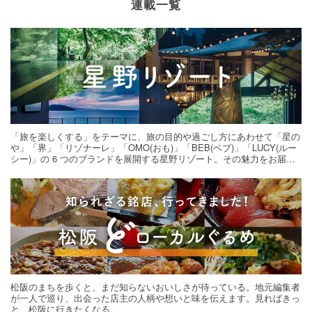
連載一覧
「旅を楽しくする」をテーマに、旅の目的や過ごし方にあわせて「星の
や」「界」「リゾナーレ」「OMO(おも)」「BEB(ベブ)」「LUCY(ルー
シー)」の 6 つのブランドを展開する星野リゾート。その魅力をお届け
する旅の連載。次の旅先探しのヒントにいかがですか？
松阪のまちを歩くと、まだ知らないおいしさが待っている。地元編集者
が一人で巡り、出会った店主の人柄や想いと味を伝えます。見ればきっ
と、松阪に行きたくなる。