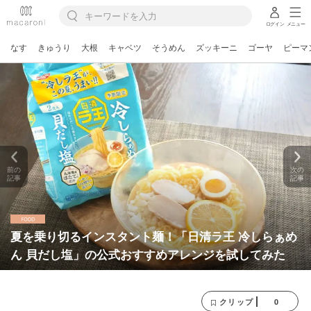
ログイン
メニュー
なす
きゅうり
大根
キャベツ
そうめん
ズッキーニ
ゴーヤ
ピーマ
前の
次の
記事
記事
夏を乗り切るインスタント麺！「日清ラ王 冷しらぁめ
ん 貝だし塩」の公式おすすめアレンジを試してみた
0
クリップ