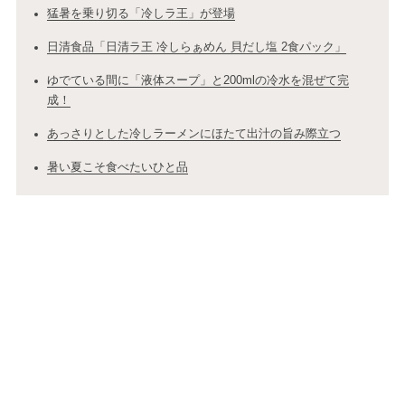
猛暑を乗り切る「冷しラ王」が登場
日清食品「日清ラ王 冷しらぁめん 貝だし塩 2食パック」
ゆでている間に「液体スープ」と200mlの冷水を混ぜて完
成！
あっさりとした冷しラーメンにほたて出汁の旨み際立つ
暑い夏こそ食べたいひと品