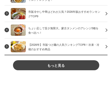
市販冷やし中華はどれが人気？2026年版おすすめランキン
3
グTOP9
ちょい足しで旨さ無限大。蒙古タンメンのアレンジ5種を
4
食べ比べ！
【2026年】市販つけ麺の人気ランキングTOP8！冷凍・冷
5
蔵のおすすめ商品
もっと見る