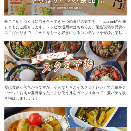
長年こめ油づくりに向き合ってきたつの食品の魅力を、macaroniの記事
とともにご紹介します。レシピや活用術はもちろん、製造現場や品質へ
のこだわりまで。こめ油をもっと好きになるコンテンツをぜひお楽しみ
ください。
夏は食欲が落ちがちですが、そんなときこそスタミナレシピで元気をチ
ャージ！お肉や夏野菜をたっぷり使う丼をガッツリ食べて、夏バテを吹
き飛ばしましょう！