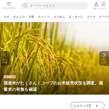
ログイン
メニュー
なす
きゅうり
大根
キャベツ
そうめん
ズッキーニ
ゴーヤ
ピーマ
前の
次の
記事
記事
国産米がたくさん！コープのお米販売状況を調査。備
蓄米の有無も確認
2
クリップ