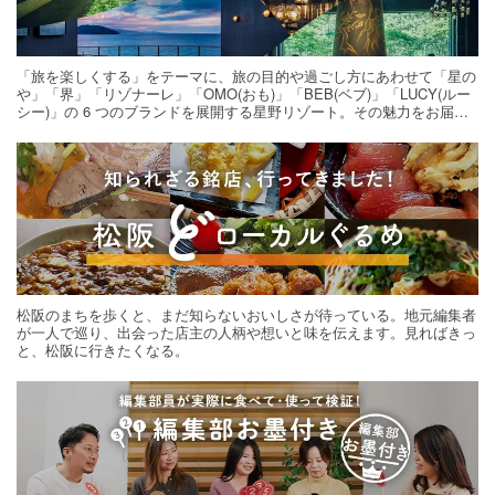
「旅を楽しくする」をテーマに、旅の目的や過ごし方にあわせて「星の
や」「界」「リゾナーレ」「OMO(おも)」「BEB(ベブ)」「LUCY(ルー
シー)」の 6 つのブランドを展開する星野リゾート。その魅力をお届け
する旅の連載。次の旅先探しのヒントにいかがですか？
松阪のまちを歩くと、まだ知らないおいしさが待っている。地元編集者
が一人で巡り、出会った店主の人柄や想いと味を伝えます。見ればきっ
と、松阪に行きたくなる。