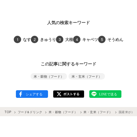
人気の検索キーワード
1
なす
2
きゅうり
3
大根
4
キャベツ
5
そうめん
この記事に関するキーワード
米・穀物（フード）
米・玄米（フード）
TOP
フード&ドリンク
米・穀物（フード）
米・玄米（フード）
国産米がた