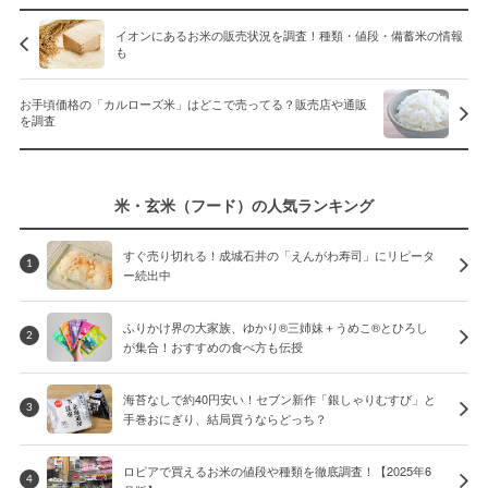
イオンにあるお米の販売状況を調査！種類・値段・備蓄米の情報
も
お手頃価格の「カルローズ米」はどこで売ってる？販売店や通販
を調査
米・玄米（フード）の人気ランキング
すぐ売り切れる！成城石井の「えんがわ寿司」にリピータ
1
ー続出中
ふりかけ界の大家族、ゆかり®三姉妹＋うめこ®とひろし
2
が集合！おすすめの食べ方も伝授
海苔なしで約40円安い！セブン新作「銀しゃりむすび」と
3
手巻おにぎり、結局買うならどっち？
ロピアで買えるお米の値段や種類を徹底調査！【2025年6
4