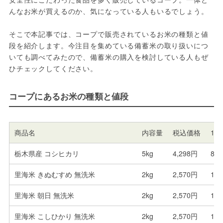
んなお米が買えるのか、気になっている人もいるでしょう。
そこで本記事では、コープで販売されているお米の種類と値
段を紹介します。今注目を集めている備蓄米の取り扱いにつ
いても調べてみたので、備蓄米の購入を検討している人もぜ
ひチェックしてください。
コープにあるお米の種類と値段
商品名
内容量
税込価格
1k
栃木県産 コシヒカリ
5kg
4,298円
859
里海米 きぬむすめ 無洗米
2kg
2,570円
1,2
里海米 朝日 無洗米
2kg
2,570円
1,2
里海米 こしひかり 無洗米
2kg
2,570円
1,2