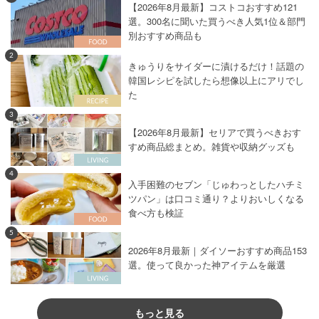
【2026年8月最新】コストコおすすめ121
選。300名に聞いた買うべき人気1位＆部門
別おすすめ商品も
2
きゅうりをサイダーに漬けるだけ！話題の
韓国レシピを試したら想像以上にアリでし
た
3
【2026年8月最新】セリアで買うべきおす
すめ商品総まとめ。雑貨や収納グッズも
4
入手困難のセブン「じゅわっとしたハチミ
ツパン」は口コミ通り？よりおいしくなる
食べ方も検証
5
2026年8月最新｜ダイソーおすすめ商品153
選。使って良かった神アイテムを厳選
もっと見る