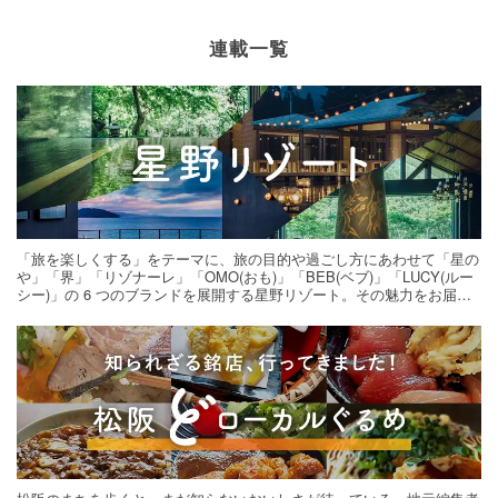
連載一覧
「旅を楽しくする」をテーマに、旅の目的や過ごし方にあわせて「星の
や」「界」「リゾナーレ」「OMO(おも)」「BEB(ベブ)」「LUCY(ルー
シー)」の 6 つのブランドを展開する星野リゾート。その魅力をお届け
する旅の連載。次の旅先探しのヒントにいかがですか？