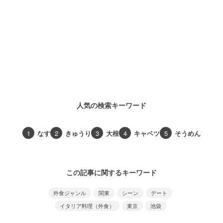
人気の検索キーワード
1
なす
2
きゅうり
3
大根
4
キャベツ
5
そうめん
この記事に関するキーワード
外食ジャンル
関東
シーン
デート
イタリア料理（外食）
東京
池袋