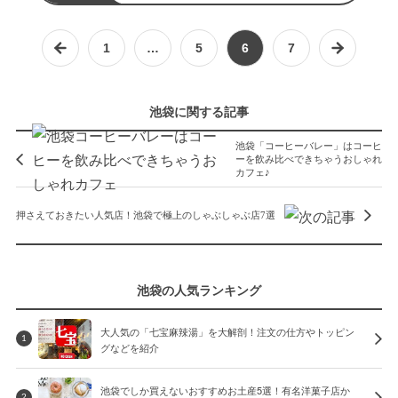
1
…
5
6
7
池袋に関する記事
池袋「コーヒーバレー」はコーヒ
ーを飲み比べできちゃうおしゃれ
カフェ♪
押さえておきたい人気店！池袋で極上のしゃぶしゃぶ店7選
池袋の人気ランキング
大人気の「七宝麻辣湯」を大解剖！注文の仕方やトッピン
1
グなどを紹介
池袋でしか買えないおすすめお土産5選！有名洋菓子店か
2