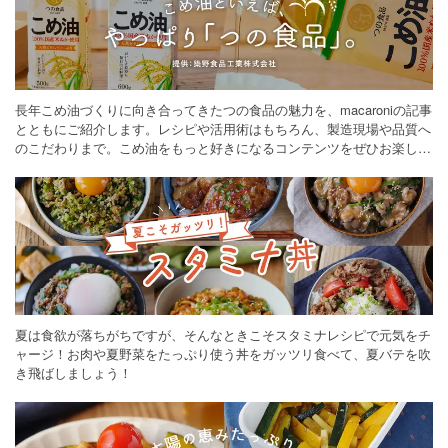
長年こめ油づくりに向き合ってきたつの食品の魅力を、macaroniの記事
とともにご紹介します。レシピや活用術はもちろん、製造現場や品質へ
のこだわりまで。こめ油をもっと好きになるコンテンツをぜひお楽しみ
ください。
夏は食欲が落ちがちですが、そんなときこそスタミナレシピで元気をチ
ャージ！お肉や夏野菜をたっぷり使う丼をガッツリ食べて、夏バテを吹
き飛ばしましょう！