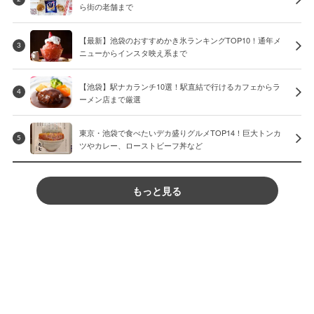
ら街の老舗まで
【最新】池袋のおすすめかき氷ランキングTOP10！通年メ
3
ニューからインスタ映え系まで
【池袋】駅ナカランチ10選！駅直結で行けるカフェからラ
4
ーメン店まで厳選
東京・池袋で食べたいデカ盛りグルメTOP14！巨大トンカ
5
ツやカレー、ローストビーフ丼など
もっと見る