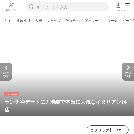
ログイン
メニュー
なす
きゅうり
大根
キャベツ
そうめん
ズッキーニ
ゴーヤ
ピーマ
前の
次の
記事
記事
ランチやデートに♪ 池袋で本当に人気なイタリアン14
店
22
クリップ