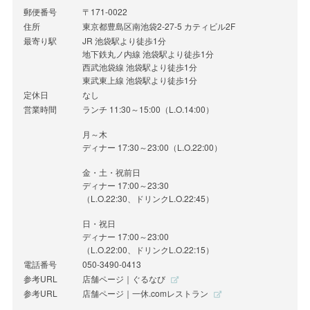
郵便番号
〒171-0022
住所
東京都豊島区南池袋2-27-5 カティビル2F
最寄り駅
JR 池袋駅より徒歩1分
地下鉄丸ノ内線 池袋駅より徒歩1分
西武池袋線 池袋駅より徒歩1分
東武東上線 池袋駅より徒歩1分
定休日
なし
営業時間
ランチ 11:30～15:00（L.O.14:00）
月～木
ディナー 17:30～23:00（L.O.22:00）
金・土・祝前日
ディナー 17:00～23:30
（L.O.22:30、ドリンクL.O.22:45）
日・祝日
ディナー 17:00～23:00
（L.O.22:00、ドリンクL.O.22:15）
電話番号
050-3490-0413
参考URL
店舗ページ｜ぐるなび
参考URL
店舗ページ｜一休.comレストラン