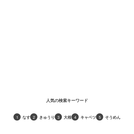
人気の検索キーワード
1
なす
2
きゅうり
3
大根
4
キャベツ
5
そうめん