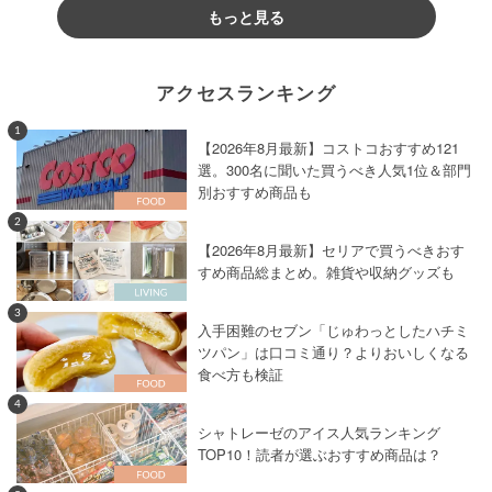
もっと見る
アクセスランキング
1
【2026年8月最新】コストコおすすめ121
選。300名に聞いた買うべき人気1位＆部門
別おすすめ商品も
2
【2026年8月最新】セリアで買うべきおす
すめ商品総まとめ。雑貨や収納グッズも
3
入手困難のセブン「じゅわっとしたハチミ
ツパン」は口コミ通り？よりおいしくなる
食べ方も検証
4
シャトレーゼのアイス人気ランキング
TOP10！読者が選ぶおすすめ商品は？