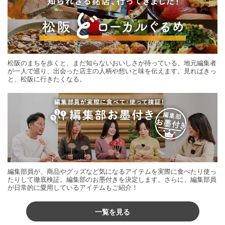
松阪のまちを歩くと、まだ知らないおいしさが待っている。地元編集者
が一人で巡り、出会った店主の人柄や想いと味を伝えます。見ればきっ
と、松阪に行きたくなる。
編集部員が、商品やグッズなど気になるアイテムを実際に食べたり使っ
たりして徹底検証。編集部のお墨付きを決定します。さらに、編集部員
が日常的に愛用しているアイテムもご紹介！
一覧を見る