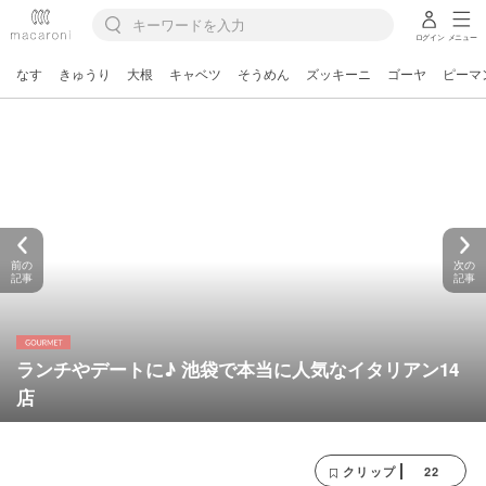
ログイン
メニュー
なす
きゅうり
大根
キャベツ
そうめん
ズッキーニ
ゴーヤ
ピーマ
前の
次の
記事
記事
ランチやデートに♪ 池袋で本当に人気なイタリアン14
店
22
クリップ