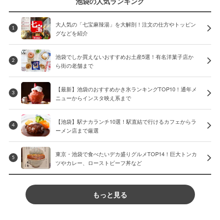
池袋の人気ランキング
大人気の「七宝麻辣湯」を大解剖！注文の仕方やトッピン
1
グなどを紹介
池袋でしか買えないおすすめお土産5選！有名洋菓子店か
2
ら街の老舗まで
【最新】池袋のおすすめかき氷ランキングTOP10！通年メ
3
ニューからインスタ映え系まで
【池袋】駅ナカランチ10選！駅直結で行けるカフェからラ
4
ーメン店まで厳選
東京・池袋で食べたいデカ盛りグルメTOP14！巨大トンカ
5
ツやカレー、ローストビーフ丼など
もっと見る