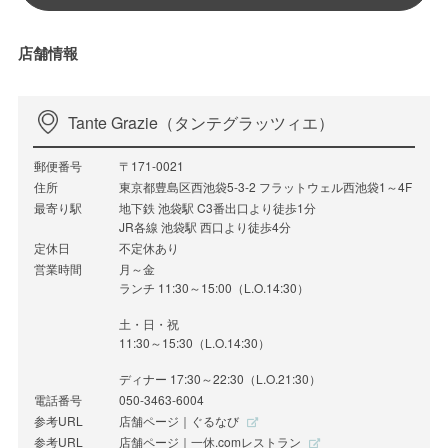
店舗情報
Tante Grazie（タンテグラッツィエ）
郵便番号
〒171-0021
住所
東京都豊島区西池袋5-3-2 フラットウェル西池袋1～4F
最寄り駅
地下鉄 池袋駅 C3番出口より徒歩1分
JR各線 池袋駅 西口より徒歩4分
定休日
不定休あり
営業時間
月～金
ランチ 11:30～15:00（L.O.14:30）
土・日・祝
11:30～15:30（L.O.14:30）
ディナー 17:30～22:30（L.O.21:30）
電話番号
050-3463-6004
参考URL
店舗ページ｜ぐるなび
参考URL
店舗ページ｜一休.comレストラン