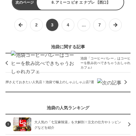
次のページ
8. アミーコ ビオ エ ナプレ 【西口】
2
3
4
…
7
池袋に関する記事
池袋「コーヒーバレー」はコーヒ
ーを飲み比べできちゃうおしゃれ
カフェ♪
押さえておきたい人気店！池袋で極上のしゃぶしゃぶ店7選
池袋の人気ランキング
大人気の「七宝麻辣湯」を大解剖！注文の仕方やトッピン
1
グなどを紹介