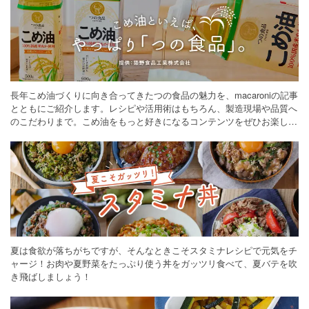
長年こめ油づくりに向き合ってきたつの食品の魅力を、macaroniの記事
とともにご紹介します。レシピや活用術はもちろん、製造現場や品質へ
のこだわりまで。こめ油をもっと好きになるコンテンツをぜひお楽しみ
ください。
夏は食欲が落ちがちですが、そんなときこそスタミナレシピで元気をチ
ャージ！お肉や夏野菜をたっぷり使う丼をガッツリ食べて、夏バテを吹
き飛ばしましょう！