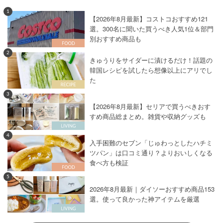
1
【2026年8月最新】コストコおすすめ121
選。300名に聞いた買うべき人気1位＆部門
別おすすめ商品も
2
きゅうりをサイダーに漬けるだけ！話題の
韓国レシピを試したら想像以上にアリでし
た
3
【2026年8月最新】セリアで買うべきおす
すめ商品総まとめ。雑貨や収納グッズも
4
入手困難のセブン「じゅわっとしたハチミ
ツパン」は口コミ通り？よりおいしくなる
食べ方も検証
5
2026年8月最新｜ダイソーおすすめ商品153
選。使って良かった神アイテムを厳選