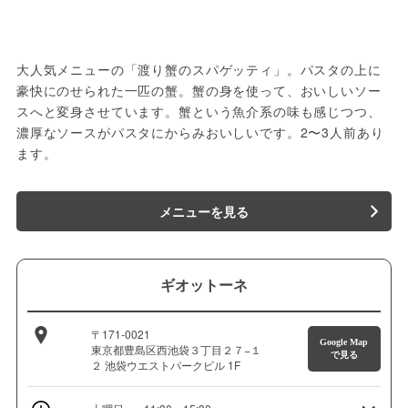
大人気メニューの「渡り蟹のスパゲッティ」。パスタの上に
豪快にのせられた一匹の蟹。蟹の身を使って、おいしいソー
スへと変身させています。蟹という魚介系の味も感じつつ、
濃厚なソースがパスタにからみおいしいです。2〜3人前あり
ます。
メニューを見る
ギオットーネ
〒171-0021
Google Map
東京都豊島区西池袋３丁目２７−１
で見る
２ 池袋ウエストパークビル 1F