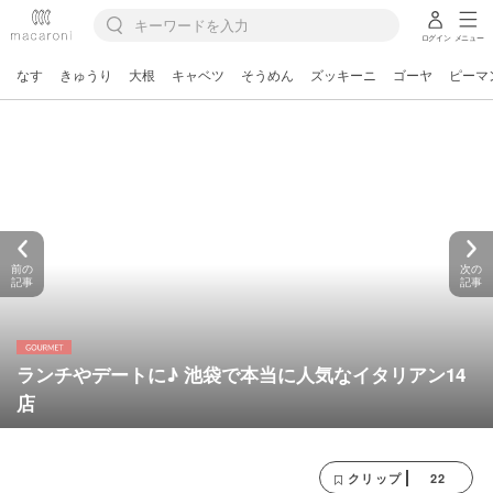
ログイン
メニュー
なす
きゅうり
大根
キャベツ
そうめん
ズッキーニ
ゴーヤ
ピーマ
前の
次の
記事
記事
ランチやデートに♪ 池袋で本当に人気なイタリアン14
店
22
クリップ