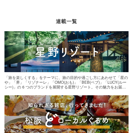
連載一覧
「旅を楽しくする」をテーマに、旅の目的や過ごし方にあわせて「星の
や」「界」「リゾナーレ」「OMO(おも)」「BEB(ベブ)」「LUCY(ルー
シー)」の 6 つのブランドを展開する星野リゾート。その魅力をお届け
する旅の連載。次の旅先探しのヒントにいかがですか？