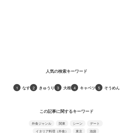
人気の検索キーワード
1
なす
2
きゅうり
3
大根
4
キャベツ
5
そうめん
この記事に関するキーワード
外食ジャンル
関東
シーン
デート
イタリア料理（外食）
東京
池袋