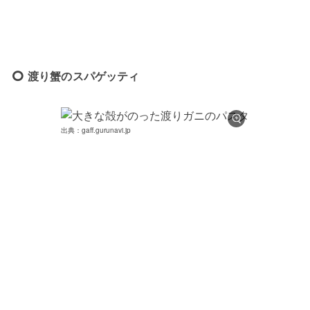
渡り蟹のスパゲッティ
出典：gaff.gurunavi.jp