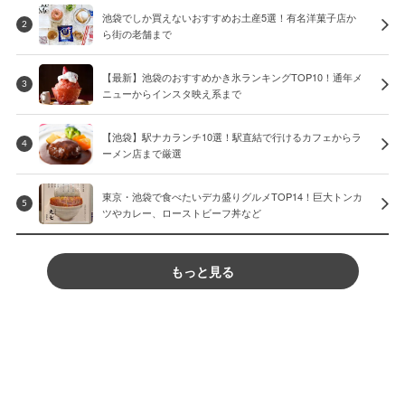
池袋でしか買えないおすすめお土産5選！有名洋菓子店か
2
ら街の老舗まで
【最新】池袋のおすすめかき氷ランキングTOP10！通年メ
3
ニューからインスタ映え系まで
【池袋】駅ナカランチ10選！駅直結で行けるカフェからラ
4
ーメン店まで厳選
東京・池袋で食べたいデカ盛りグルメTOP14！巨大トンカ
5
ツやカレー、ローストビーフ丼など
もっと見る