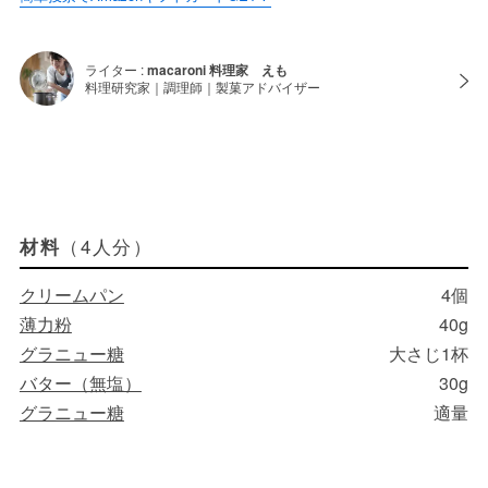
ライター :
macaroni 料理家 えも
料理研究家｜調理師｜製菓アドバイザー
（4人分）
材料
クリームパン
4個
薄力粉
40g
グラニュー糖
大さじ1杯
バター（無塩）
30g
グラニュー糖
適量