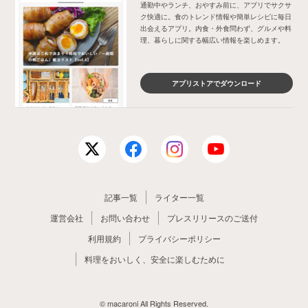
通勤中やランチ、おやすみ前に、アプリでサクサ
ク快適に。食のトレンド情報や簡単レシピに毎日
出会えるアプリ。内食・外食問わず、グルメや料
理、暮らしに関する幅広い情報を楽しめます。
アプリストアでダウンロード
記事一覧
ライター一覧
運営会社
お問い合わせ
プレスリリースのご送付
利用規約
プライバシーポリシー
料理をおいしく、安全に楽しむために
© macaroni All Rights Reserved.