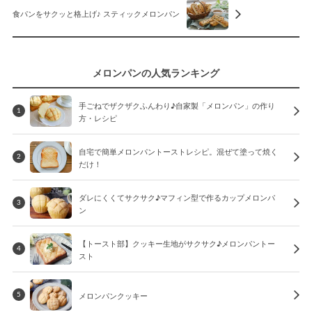
食パンをサクッと格上げ♪ スティックメロンパン
メロンパンの人気ランキング
手ごねでザクザクふんわり♪自家製「メロンパン」の作り
1
方・レシピ
自宅で簡単メロンパントーストレシピ。混ぜて塗って焼く
2
だけ！
ダレにくくてサクサク♪マフィン型で作るカップメロンパ
3
ン
【トースト部】クッキー生地がサクサク♪メロンパントー
4
スト
メロンパンクッキー
5