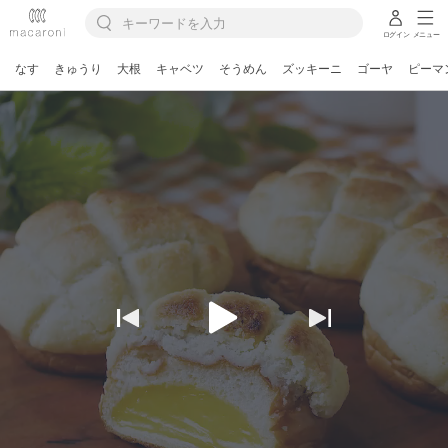
ログイン
メニュー
なす
きゅうり
大根
キャベツ
そうめん
ズッキーニ
ゴーヤ
ピーマ