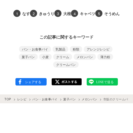
1
なす
2
きゅうり
3
大根
4
キャベツ
5
そうめん
この記事に関するキーワード
パン・お食事パイ
乳製品
粉類
アレンジレシピ
菓子パン
小麦
クリーム
メロンパン
薄力粉
クリームパン
TOP
レシピ
パン・お食事パイ
菓子パン
メロンパン
市販のクリームパン