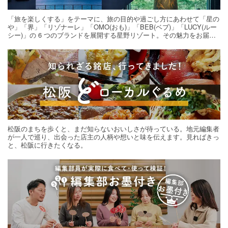
「旅を楽しくする」をテーマに、旅の目的や過ごし方にあわせて「星の
や」「界」「リゾナーレ」「OMO(おも)」「BEB(ベブ)」「LUCY(ルー
シー)」の 6 つのブランドを展開する星野リゾート。その魅力をお届け
する旅の連載。次の旅先探しのヒントにいかがですか？
松阪のまちを歩くと、まだ知らないおいしさが待っている。地元編集者
が一人で巡り、出会った店主の人柄や想いと味を伝えます。見ればきっ
と、松阪に行きたくなる。