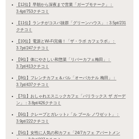
【12位】早朝から深夜まで営業「ガーブモナーク」：
3.4pt/753クチコミ
【11位】ランチがコスパ抜群「グリーンハウス」：3.5pt/231
クチコミ
【10位】電源とWi-Fi完備！「ザ・ラボ カフェラボ」：
3.7pt/247クチコミ
【9位】体にやさしい和惣菜「リバーカフェ梅田」：
3.7pt/413クチコミ
【8位】フレンチカフェ＆バル「オーバカナル 梅田」：
3.7pt/437クチコミ
【7位】おしゃれエスニックカフェ「バリラックス ザ ガーデ
ン」：3.8pt/426クチコミ
【6位】クレープとガレット♪「ル ブール ノワゼット」：
3.9pt/222クチコミ
【5位】女性に人気の和カフェ「24/7カフェ アパートメン