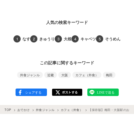
人気の検索キーワード
1
なす
2
きゅうり
3
大根
4
キャベツ
5
そうめん
この記事に関するキーワード
外食ジャンル
近畿
大阪
カフェ（外食）
梅田
TOP
おでかけ
外食ジャンル
カフェ（外食）
【保存版】梅田・大阪駅のおすす