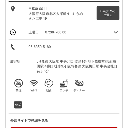
〒530-0011
Google Map
大阪府大阪市北区大深町４−１ うめ
で見る
きた広場 1F
土曜日
07:30〜00:00
06-6359-5180
最寄駅
JR各線 大阪駅 中央北口 徒歩1分 地下鉄御堂筋線 梅
田駅 4番口 徒歩3分 阪急各線 大阪梅田駅 中央改札口
徒歩5分
禁煙
Wi-Fi
朝食
ランチ
ディナー
外部サイトで詳細を見る