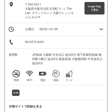
〒530-0011
Google Map
大阪府大阪市北区大深町３−１ The
で見る
Lab. グランフロント大阪ナレッジキ
ャピタル1F
土曜日
08:00〜21:00
06-6372-6441
最寄駅
JR各線 大阪駅 中央北口 徒歩5分 地下鉄御堂筋線 梅
田駅 4番口 徒歩5分 阪急各線 大阪梅田駅 中央改札口
徒歩5分
禁煙
Wi-Fi
電源
朝食
ランチ
外部サイトで詳細を見る