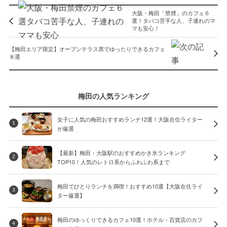
大阪・梅田「禁煙」のカフェ６
選！タバコ苦手な人、子連れのマ
マも安心！
【梅田エリア限定】オープンテラス席でゆったりできるカフェ
８選
梅田の人気ランキング
女子に人気の梅田おすすめランチ12選！大阪在住ライター
1
が厳選
【最新】梅田・大阪駅のおすすめかき氷ランキング
2
TOP10！人気のレトロ系からふわふわ系まで
梅田でひとりランチを満喫！おすすめ10選【大阪在住ライ
3
ター厳選】
梅田のゆっくりできるカフェ10選！ホテル・百貨店のカフ
4