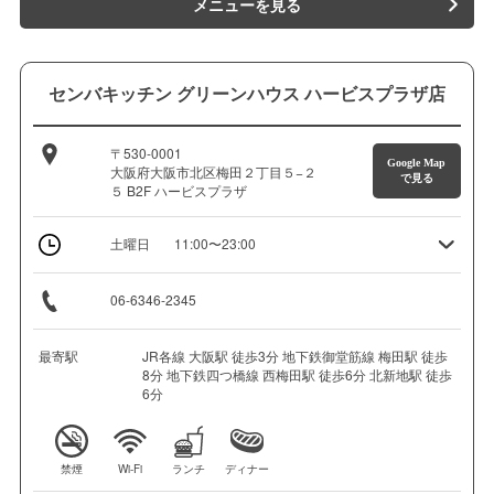
メニューを見る
センバキッチン グリーンハウス ハービスプラザ店
〒530-0001
Google Map
大阪府大阪市北区梅田２丁目５−２
で見る
５ B2F ハービスプラザ
土曜日
11:00〜23:00
06-6346-2345
最寄駅
JR各線 大阪駅 徒歩3分 地下鉄御堂筋線 梅田駅 徒歩
8分 地下鉄四つ橋線 西梅田駅 徒歩6分 北新地駅 徒歩
6分
禁煙
Wi-Fi
ランチ
ディナー