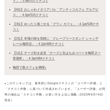
ト」：3.9pt/227クチコミ
【4位】おしゃれイタリアバル「アンティコカフェ アルアビ
ス」：4.0pt/515クチコミ
【3位】ゆったり過ごせる「グラン カフェ」：4.1pt/538クチ
コミ
【2位】本場の味を気軽に「クレープリースタンド シャンデ
レール梅田店」：4.2pt/488クチコミ
【1位】チーズ好き必見「チーズと生はちみつベーネ梅田ヌー
茶屋町」：4.3pt/484クチコミ
梅田で夜カフェを満喫♪
※このランキングは、基本的にGoogleクチコミの「ユーザー評価」と
「クチコミ件数」に基づいて作成されています。「ユーザー評価」が同
率の場合は「クチコミ件数」が多い方を上位に掲載（2023年9月14日
現在）