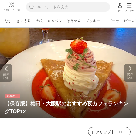
ログイン
メニュー
なす
きゅうり
大根
キャベツ
そうめん
ズッキーニ
ゴーヤ
ピーマ
前の
次の
記事
記事
【保存版】梅田・大阪駅のおすすめ夜カフェランキン
グTOP12
11
クリップ