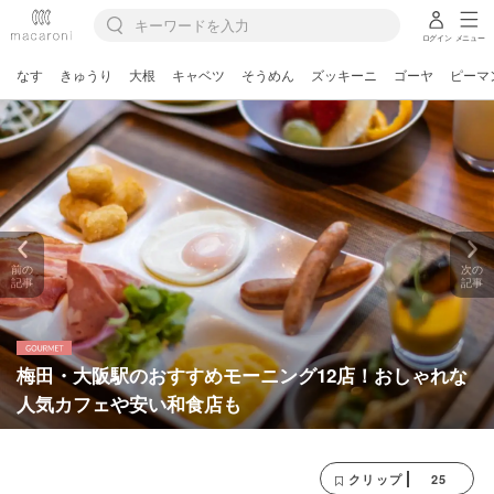
ログイン
メニュー
なす
きゅうり
大根
キャベツ
そうめん
ズッキーニ
ゴーヤ
ピーマ
前の
次の
記事
記事
梅田・大阪駅のおすすめモーニング12店！おしゃれな
人気カフェや安い和食店も
25
クリップ