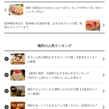
梅田で絶対おすすめのとんかつ店ランキングTOP10！安い店やミ
シュラン店など
阪神梅田本店の「阪神春の北海道市場」おすすめグルメ13選！海
鮮からスイーツまで
梅田の人気ランキング
女子に人気の梅田おすすめランチ12選！大阪在住ライター
1
が厳選
【最新】梅田・大阪駅のおすすめかき氷ランキング
2
TOP10！人気のレトロ系からふわふわ系まで
梅田でひとりランチを満喫！おすすめ10選【大阪在住ライ
3
ター厳選】
梅田のゆっくりできるカフェ10選！ホテル・百貨店のカフ
4