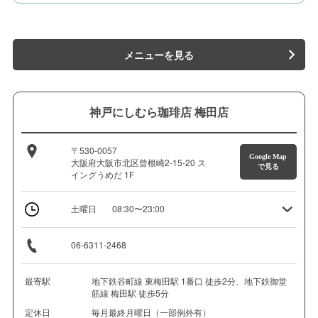
メニューを見る
神戸にしむら珈琲店 梅田店
〒530-0057
Google Map
大阪府大阪市北区曾根崎2-15-20 ス
で見る
イングうめだ 1F
土曜日
08:30〜23:00
06-6311-2468
最寄駅
地下鉄谷町線 東梅田駅 1番口 徒歩2分、地下鉄御堂
筋線 梅田駅 徒歩5分
定休日
毎月最終月曜日（一部例外有）