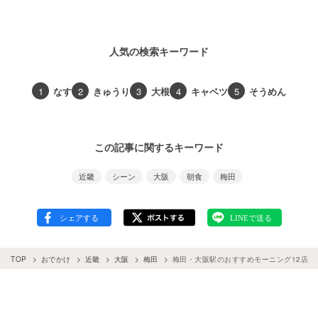
人気の検索キーワード
1
なす
2
きゅうり
3
大根
4
キャベツ
5
そうめん
この記事に関するキーワード
近畿
シーン
大阪
朝食
梅田
TOP
おでかけ
近畿
大阪
梅田
梅田・大阪駅のおすすめモーニング12店