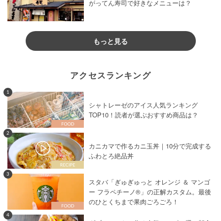
がってん寿司で好きなメニューは？
もっと見る
アクセスランキング
1
シャトレーゼのアイス人気ランキング
TOP10！読者が選ぶおすすめ商品は？
2
カニカマで作るカニ玉丼｜10分で完成する
ふわとろ絶品丼
3
スタバ「ぎゅぎゅっと オレンジ ＆ マンゴ
ー フラペチーノ®」の正解カスタム。最後
のひとくちまで果肉ごろごろ！
4