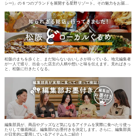
シー)」の 6 つのブランドを展開する星野リゾート。その魅力をお届け
する旅の連載。次の旅先探しのヒントにいかがですか？
松阪のまちを歩くと、まだ知らないおいしさが待っている。地元編集者
が一人で巡り、出会った店主の人柄や想いと味を伝えます。見ればきっ
と、松阪に行きたくなる。
編集部員が、商品やグッズなど気になるアイテムを実際に食べたり使っ
たりして徹底検証。編集部のお墨付きを決定します。さらに、編集部員
が日常的に愛用しているアイテムもご紹介！