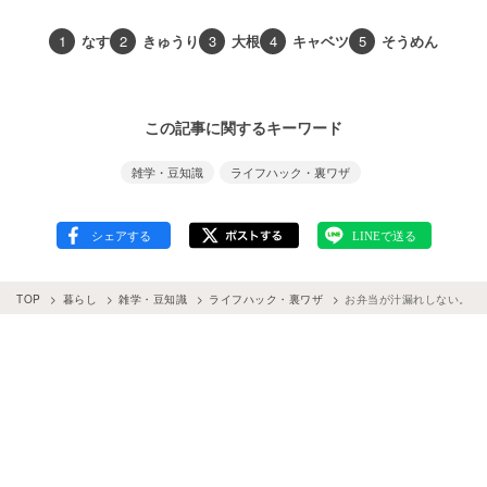
1
なす
2
きゅうり
3
大根
4
キャベツ
5
そうめん
この記事に関するキーワード
雑学・豆知識
ライフハック・裏ワザ
TOP
暮らし
雑学・豆知識
ライフハック・裏ワザ
お弁当が汁漏れしない。手