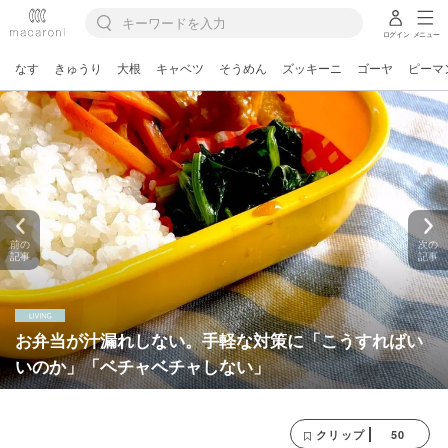
ログイン
メニュー
なす
きゅうり
大根
キャベツ
そうめん
ズッキーニ
ゴーヤ
ピーマ
前の
次の
記事
記事
お弁当が汁漏れしない。手軽な対策に「こうすればい
いのか」「ベチャベチャしない」
50
クリップ