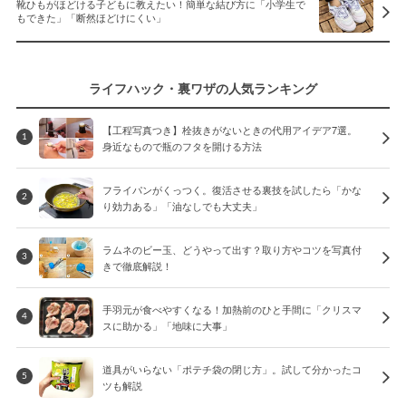
靴ひもがほどける子どもに教えたい！簡単な結び方に「小学生で
もできた」「断然ほどけにくい」
ライフハック・裏ワザの人気ランキング
【工程写真つき】栓抜きがないときの代用アイデア7選。
1
身近なもので瓶のフタを開ける方法
フライパンがくっつく。復活させる裏技を試したら「かな
2
り効力ある」「油なしでも大丈夫」
ラムネのビー玉、どうやって出す？取り方やコツを写真付
3
きで徹底解説！
手羽元が食べやすくなる！加熱前のひと手間に「クリスマ
4
スに助かる」「地味に大事」
道具がいらない「ポテチ袋の閉じ方」。試して分かったコ
5
ツも解説