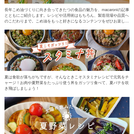
長年こめ油づくりに向き合ってきたつの食品の魅力を、macaroniの記事
とともにご紹介します。レシピや活用術はもちろん、製造現場や品質へ
のこだわりまで。こめ油をもっと好きになるコンテンツをぜひお楽しみ
ください。
夏は食欲が落ちがちですが、そんなときこそスタミナレシピで元気をチ
ャージ！お肉や夏野菜をたっぷり使う丼をガッツリ食べて、夏バテを吹
き飛ばしましょう！