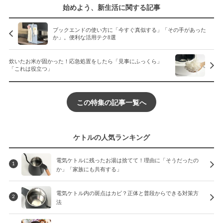
始めよう、新生活に関する記事
ブックエンドの使い方に「今すぐ真似する」「その手があった
か」。便利な活用テク8選
炊いたお米が固かった！応急処置をしたら「見事にふっくら」
「これは役立つ」
この特集の記事一覧へ
ケトルの人気ランキング
電気ケトルに残ったお湯は捨てて！理由に「そうだったの
1
か」「家族にも共有する」
電気ケトル内の斑点はカビ？正体と普段からできる対策方
2
法