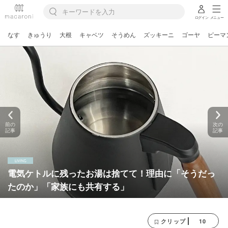
ログイン
メニュー
なす
きゅうり
大根
キャベツ
そうめん
ズッキーニ
ゴーヤ
ピーマ
前の
次の
記事
記事
電気ケトルに残ったお湯は捨てて！理由に「そうだっ
たのか」「家族にも共有する」
10
クリップ