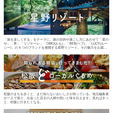
「旅を楽しくする」をテーマに、旅の目的や過ごし方にあわせて「星の
や」「界」「リゾナーレ」「OMO(おも)」「BEB(ベブ)」「LUCY(ルー
シー)」の 6 つのブランドを展開する星野リゾート。その魅力をお届け
する旅の連載。次の旅先探しのヒントにいかがですか？
松阪のまちを歩くと、まだ知らないおいしさが待っている。地元編集者
が一人で巡り、出会った店主の人柄や想いと味を伝えます。見ればきっ
と、松阪に行きたくなる。