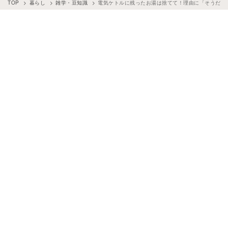
TOP
暮らし
雑学・豆知識
電気ケトルに残ったお湯は捨てて！理由に「そうだっ