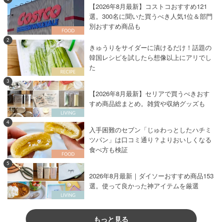
【2026年8月最新】コストコおすすめ121
選。300名に聞いた買うべき人気1位＆部門
別おすすめ商品も
2
きゅうりをサイダーに漬けるだけ！話題の
韓国レシピを試したら想像以上にアリでし
た
3
【2026年8月最新】セリアで買うべきおす
すめ商品総まとめ。雑貨や収納グッズも
4
入手困難のセブン「じゅわっとしたハチミ
ツパン」は口コミ通り？よりおいしくなる
食べ方も検証
5
2026年8月最新｜ダイソーおすすめ商品153
選。使って良かった神アイテムを厳選
もっと見る