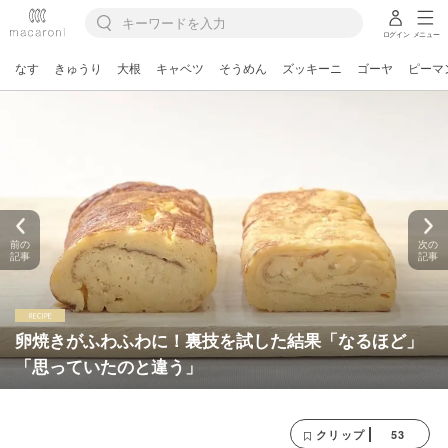
ログイン
メニュー
なす
きゅうり
大根
キャベツ
そうめん
ズッキーニ
ゴーヤ
ピーマ
前の
次の
記事
記事
卵焼きがふわふわに！裏技を試した結果「なるほど」
「思っていたのと違う」
53
クリップ