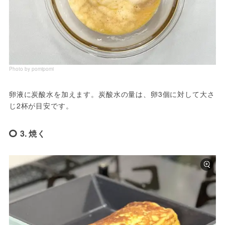
Photo by pomipomi
卵液に炭酸水を加えます。炭酸水の量は、卵3個に対して大さ
じ2杯が目安です。
3. 焼く