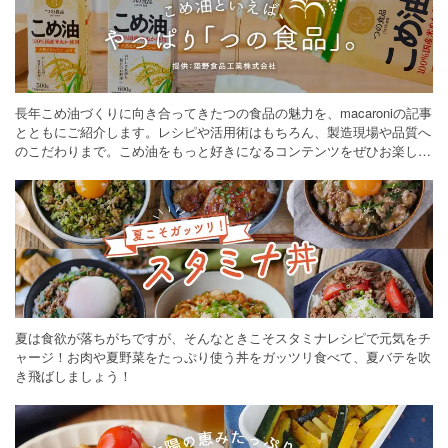
長年こめ油づくりに向き合ってきたつの食品の魅力を、macaroniの記事
とともにご紹介します。レシピや活用術はもちろん、製造現場や品質へ
のこだわりまで。こめ油をもっと好きになるコンテンツをぜひお楽しみ
ください。
夏は食欲が落ちがちですが、そんなときこそスタミナレシピで元気をチ
ャージ！お肉や夏野菜をたっぷり使う丼をガッツリ食べて、夏バテを吹
き飛ばしましょう！