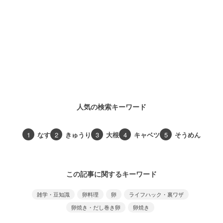
人気の検索キーワード
1
なす
2
きゅうり
3
大根
4
キャベツ
5
そうめん
この記事に関するキーワード
雑学・豆知識
卵料理
卵
ライフハック・裏ワザ
卵焼き・だし巻き卵
卵焼き