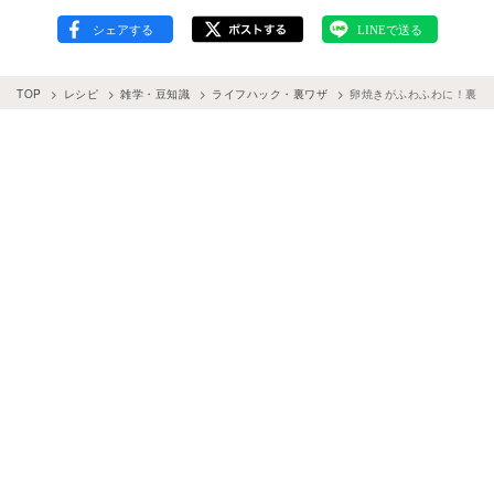
TOP
レシピ
雑学・豆知識
ライフハック・裏ワザ
卵焼きがふわふわに！裏技