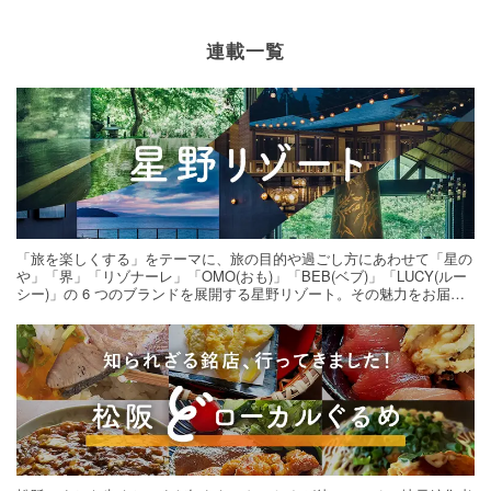
連載一覧
「旅を楽しくする」をテーマに、旅の目的や過ごし方にあわせて「星の
や」「界」「リゾナーレ」「OMO(おも)」「BEB(ベブ)」「LUCY(ルー
シー)」の 6 つのブランドを展開する星野リゾート。その魅力をお届け
する旅の連載。次の旅先探しのヒントにいかがですか？