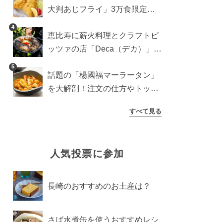
大判あじフライ」3万食限定で
登場！サクッと香ばしい夏限定
4
恵比寿に薪火料理とクラフトピ
メニュー
ッツァの店「Deca（デカ）」が
オープン。旬素材を味わう新レ
5
話題の「楊國福マーラータン」
ストラン
を大解剖！注文の仕方やトッピ
ングなどを紹介
すべて見る
人気投票に参加
長崎のおすすめのお土産は？
さば水煮缶を使うおすすめレシ