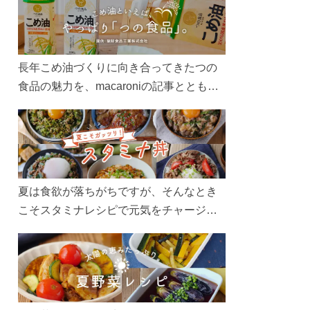
長年こめ油づくりに向き合ってきたつの
食品の魅力を、macaroniの記事とともに
ご紹介します。レシピや活用術はもちろ
ん、製造現場や品質へのこだわりまで。
こめ油をもっと好きになるコンテンツを
ぜひお楽しみください。
夏は食欲が落ちがちですが、そんなとき
こそスタミナレシピで元気をチャージ！
お肉や夏野菜をたっぷり使う丼をガッツ
リ食べて、夏バテを吹き飛ばしましょ
う！