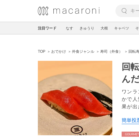
注目ワード
なす
きゅうり
大根
キャベツ
そ
TOP
おでかけ
外食ジャンル
寿司（外食）
回転
回転
ん
ワンラ
かで人
果が出
簡単投票