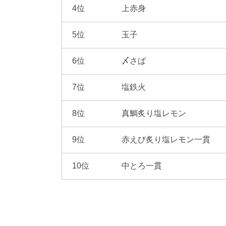
4位
上赤身
5位
玉子
6位
〆さば
7位
塩鉄火
8位
真鯛炙り塩レモン
9位
赤えび炙り塩レモン一貫
10位
中とろ一貫