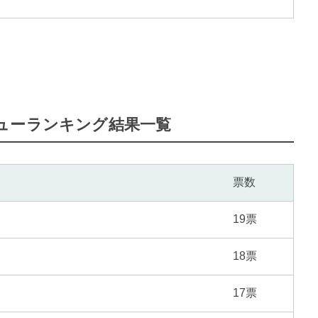
ューランキング結果一覧
票数
19票
18票
17票