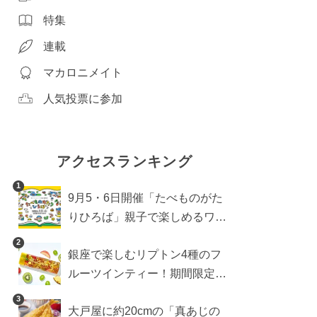
特集
連載
マカロニメイト
人気投票に参加
アクセスランキング
1
9月5・6日開催「たべものがた
りひろば」親子で楽しめるワー
クショップや試食・キッチンカ
2
銀座で楽しむリプトン4種のフ
ーなどをご紹介
ルーツインティー！期間限定キ
ッチンカー登場
3
大戸屋に約20cmの「真あじの