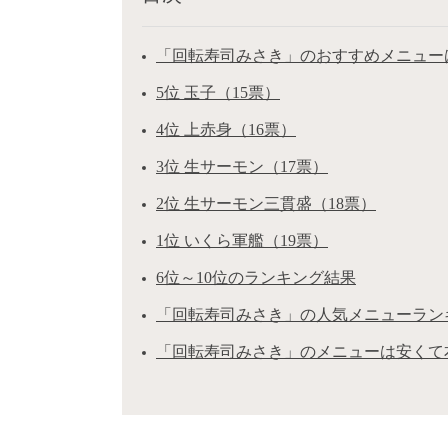
「回転寿司みさき」のおすすめメニューは
5位 玉子（15票）
4位 上赤身（16票）
3位 生サーモン（17票）
2位 生サーモン三貫盛（18票）
1位 いくら軍艦（19票）
6位～10位のランキング結果
「回転寿司みさき」の人気メニューラン
「回転寿司みさき」のメニューは安くて