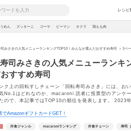
レシピ
うめん
ズッキーニ
ゴーヤ
ピーマン
オクラ
鶏もも肉
寿司みさきの人気メニューランキングTOP10！みんなが選んだおすすめ寿司
3ペ
寿司みさきの人気メニューランキン
だおすすめ寿司
ンク上の回転すしチェーン「回転寿司みさき」には、お
気No.1はどれなのか、macaroni 読者に投票型のア
たので、本記事ではTOP10の順位を発表します。
2023
でAmazonギフトカードGET！
外食ジャンル
macaroniランキング
外食チェーン
寿司