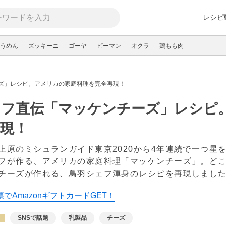
レシピ
うめん
ズッキーニ
ゴーヤ
ピーマン
オクラ
鶏もも肉
ズ」レシピ。アメリカの家庭料理を完全再現！
ェフ直伝「マッケンチーズ」レシピ
現！
上原のミシュランガイド東京2020から4年連続で一つ星を
フが作る、アメリカの家庭料理「マッケンチーズ」。ど
チーズが作れる、鳥羽シェフ渾身のレシピを再現しまし
でAmazonギフトカードGET！
SNSで話題
乳製品
チーズ