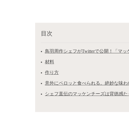
目次
鳥羽周作シェフがTwitterで公開！「マ
材料
作り方
意外にペロッと食べられる。絶妙な味わ
シェフ直伝のマッケンチーズは背徳感た