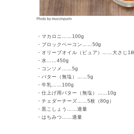
Photo by muccinpurin
・マカロニ……100g 
・ブロックベーコン……50g
・オリーブオイル（ピュア）……大さじ1
・水……450g 
・コンソメ……5g 
・バター（無塩）……5g 
・牛乳……100g 
・仕上げ用バター（無塩）……10g 
・チェダーチーズ……5枚（80g） 
・黒こしょう……適量
・はちみつ……適量