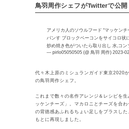
鳥羽周作シェフがTwitterで
アメリカ人のソウルフード “マッケンチ
パンす ブロックベーコンをサイコロ状
炒め焼き色がついたら取り出し 水,コンソメ,塩を入
— pirlo05050505 (@ 鳥羽 周作)
2023-02
代々木上原のミシュランガイド東京2020
の鳥羽周作シェフ。
これまで数々の名作アレンジ＆レシピを生
ッケンチーズ」。マカロニとチーズを合わ
の背徳感あふれるちょい足しをプラスした
もとに再現しました。