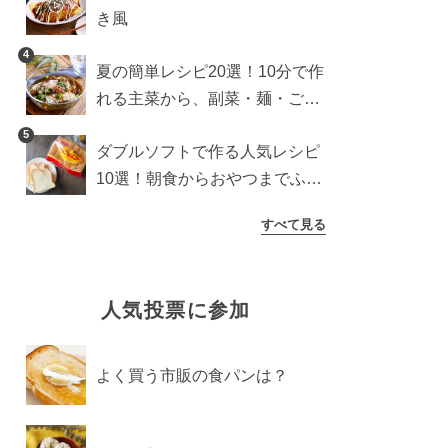
き風
4
夏の簡単レシピ20選！10分で作
れる主菜から、副菜・麺・ごは
んまで一気に紹介
5
ダブルソフトで作る人気レシピ
10選！朝食からおやつまでふん
わり食パンを楽しむアレンジ
すべて見る
人気投票に参加
よく買う市販の食パンは？