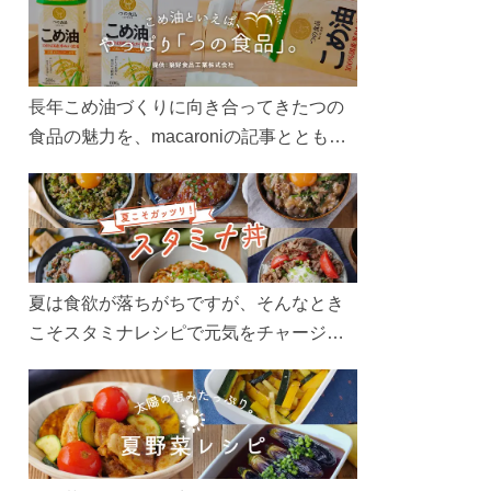
長年こめ油づくりに向き合ってきたつの
食品の魅力を、macaroniの記事とともに
ご紹介します。レシピや活用術はもちろ
ん、製造現場や品質へのこだわりまで。
こめ油をもっと好きになるコンテンツを
ぜひお楽しみください。
夏は食欲が落ちがちですが、そんなとき
こそスタミナレシピで元気をチャージ！
お肉や夏野菜をたっぷり使う丼をガッツ
リ食べて、夏バテを吹き飛ばしましょ
う！