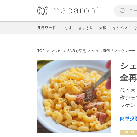
注目ワード
なす
きゅうり
大根
キャベツ
そ
TOP
レシピ
SNSで話題
シェフ直伝「マッケンチー
シ
全再
代々木
作シェ
ッケン
簡単投票