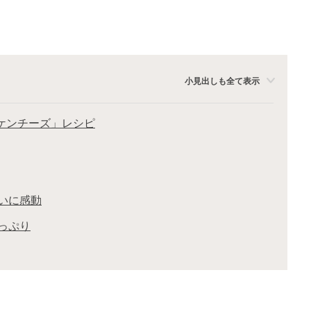
小見出しも全て表示
ッケンチーズ」レシピ
いに感動
っぷり