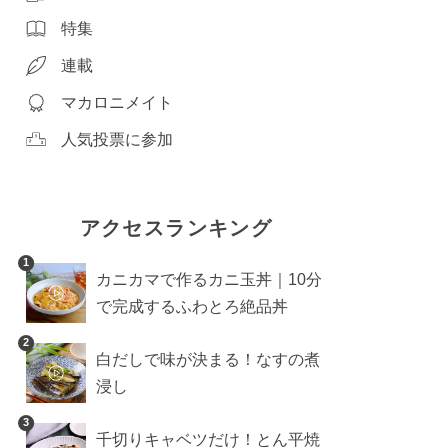
特集
連載
マカロニメイト
人気投票に参加
アクセスランキング
1
カニカマで作るカニ玉丼｜10分
で完成するふわとろ絶品丼
2
白だしで味が決まる！なすの煮
浸し
3
千切りキャベツだけ！とん平焼