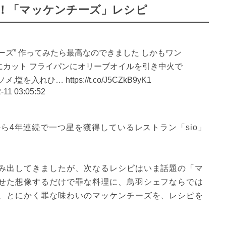
公開！「マッケンチーズ」レシピ
ーズ” 作ってみたら最高なのできました しかもワン
にカット フライパンにオリーブオイルを引き中火で
れひ… https://t.co/J5CZkB9yK1
-11 03:05:52
から4年連続で一つ星を獲得しているレストラン「sio」
み出してきましたが、次なるレシピはいま話題の「マ
せた想像するだけで罪な料理に、鳥羽シェフならでは
、とにかく罪な味わいのマッケンチーズを、レシピを