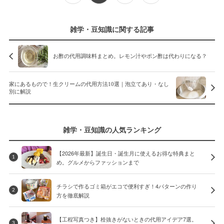
雑学・豆知識に関する記事
お酢の代用調味料まとめ。レモン汁やポン酢は代わりになる？
家にあるもので！生クリームの代用方法10選｜泡立てあり・なし
別に解説
雑学・豆知識の人気ランキング
【2026年最新】誕生日・誕生月に使えるお得な特典まと
1
め。グルメからファッションまで
チラシで作るゴミ箱がエコで便利すぎ！4パターンの作り
2
方を徹底解説
【工程写真つき】栓抜きがないときの代用アイデア7選。
3