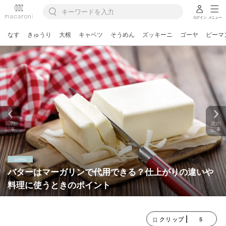
ログイン
メニュー
なす
きゅうり
大根
キャベツ
そうめん
ズッキーニ
ゴーヤ
ピーマ
前の
次の
記事
記事
バターはマーガリンで代用できる？仕上がりの違いや
料理に使うときのポイント
5
クリップ