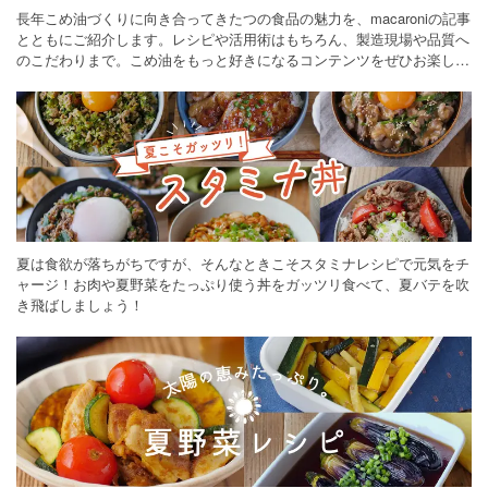
長年こめ油づくりに向き合ってきたつの食品の魅力を、macaroniの記事
とともにご紹介します。レシピや活用術はもちろん、製造現場や品質へ
のこだわりまで。こめ油をもっと好きになるコンテンツをぜひお楽しみ
ください。
夏は食欲が落ちがちですが、そんなときこそスタミナレシピで元気をチ
ャージ！お肉や夏野菜をたっぷり使う丼をガッツリ食べて、夏バテを吹
き飛ばしましょう！