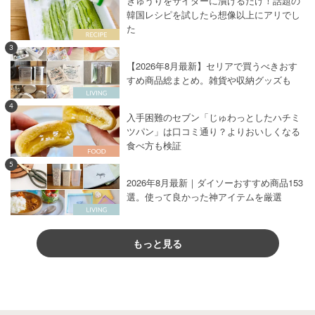
きゅうりをサイダーに漬けるだけ！話題の
韓国レシピを試したら想像以上にアリでし
た
3
【2026年8月最新】セリアで買うべきおす
すめ商品総まとめ。雑貨や収納グッズも
4
入手困難のセブン「じゅわっとしたハチミ
ツパン」は口コミ通り？よりおいしくなる
食べ方も検証
5
2026年8月最新｜ダイソーおすすめ商品153
選。使って良かった神アイテムを厳選
もっと見る