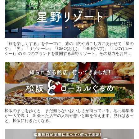
「旅を楽しくする」をテーマに、旅の目的や過ごし方にあわせて「星の
や」「界」「リゾナーレ」「OMO(おも)」「BEB(ベブ)」「LUCY(ルー
シー)」の 6 つのブランドを展開する星野リゾート。その魅力をお届け
する旅の連載。次の旅先探しのヒントにいかがですか？
松阪のまちを歩くと、まだ知らないおいしさが待っている。地元編集者
が一人で巡り、出会った店主の人柄や想いと味を伝えます。見ればきっ
と、松阪に行きたくなる。