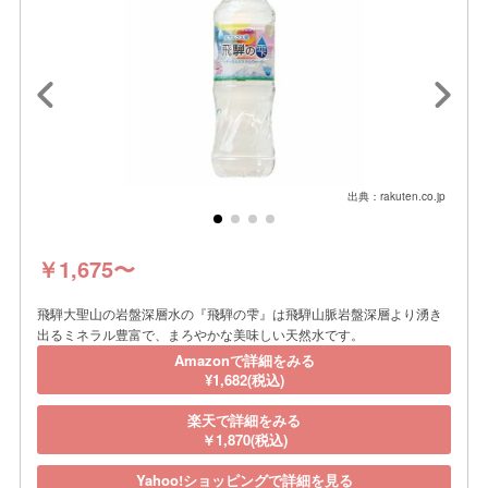
出典：rakuten.co.jp
￥1,675〜
飛騨大聖山の岩盤深層水の『飛騨の雫』は飛騨山脈岩盤深層より湧き
出るミネラル豊富で、まろやかな美味しい天然水です。
Amazonで詳細をみる
¥1,682(税込)
楽天で詳細をみる
￥1,870(税込)
Yahoo!ショッピングで詳細を見る