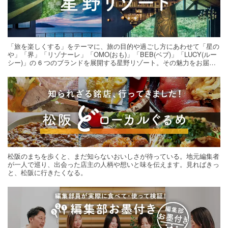
「旅を楽しくする」をテーマに、旅の目的や過ごし方にあわせて「星の
や」「界」「リゾナーレ」「OMO(おも)」「BEB(ベブ)」「LUCY(ルー
シー)」の 6 つのブランドを展開する星野リゾート。その魅力をお届け
する旅の連載。次の旅先探しのヒントにいかがですか？
松阪のまちを歩くと、まだ知らないおいしさが待っている。地元編集者
が一人で巡り、出会った店主の人柄や想いと味を伝えます。見ればきっ
と、松阪に行きたくなる。