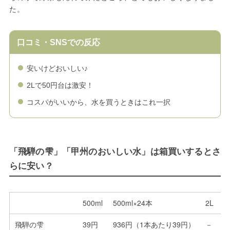
た。
口コミ・SNSでの反応
安いけどおいしい♪
2Lで50円台は激安！
コスパがいいから、水を買うときはこれ一択
「飛騨の雫」「甲州のおいしい水」は箱買いするとさ
らに安い？
500ml
500ml×24本
2L
飛騨の雫
39円
936円（1本あたり39円）
－