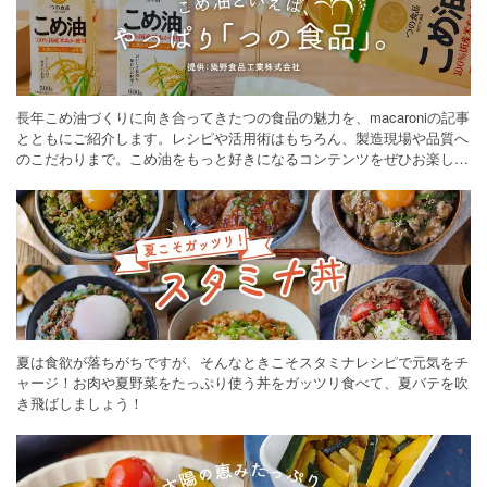
長年こめ油づくりに向き合ってきたつの食品の魅力を、macaroniの記事
とともにご紹介します。レシピや活用術はもちろん、製造現場や品質へ
のこだわりまで。こめ油をもっと好きになるコンテンツをぜひお楽しみ
ください。
夏は食欲が落ちがちですが、そんなときこそスタミナレシピで元気をチ
ャージ！お肉や夏野菜をたっぷり使う丼をガッツリ食べて、夏バテを吹
き飛ばしましょう！