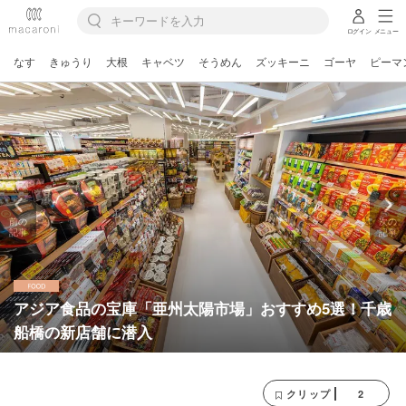
ログイン
メニュー
なす
きゅうり
大根
キャベツ
そうめん
ズッキーニ
ゴーヤ
ピーマ
前の
次の
記事
記事
アジア食品の宝庫「亜州太陽市場」おすすめ5選！千歳
船橋の新店舗に潜入
2
クリップ