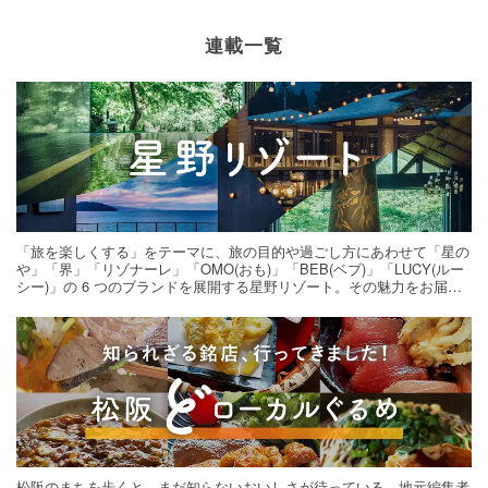
連載一覧
「旅を楽しくする」をテーマに、旅の目的や過ごし方にあわせて「星の
や」「界」「リゾナーレ」「OMO(おも)」「BEB(ベブ)」「LUCY(ルー
シー)」の 6 つのブランドを展開する星野リゾート。その魅力をお届け
する旅の連載。次の旅先探しのヒントにいかがですか？
松阪のまちを歩くと、まだ知らないおいしさが待っている。地元編集者