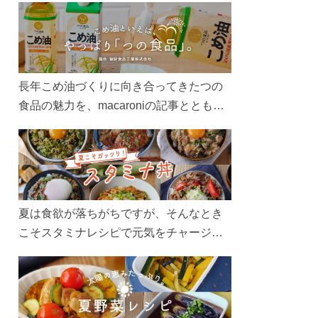
長年こめ油づくりに向き合ってきたつの
食品の魅力を、macaroniの記事とともに
ご紹介します。レシピや活用術はもちろ
ん、製造現場や品質へのこだわりまで。
こめ油をもっと好きになるコンテンツを
ぜひお楽しみください。
夏は食欲が落ちがちですが、そんなとき
こそスタミナレシピで元気をチャージ！
お肉や夏野菜をたっぷり使う丼をガッツ
リ食べて、夏バテを吹き飛ばしましょ
う！