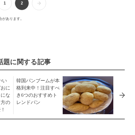
1
2
合があります。
で話題に関する記事
万いい
韓国パンブームが本
ガおに
格到来中！注目すべ
コにな
き6つのおすすめト
り方の
レンドパン
授！