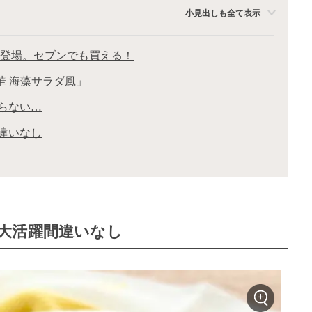
小見出しも全て表示
再登場。セブンでも買える！
華 海藻サラダ風」
らない…
違いなし
大活躍間違いなし