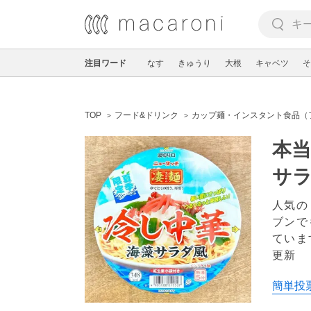
注目ワード
なす
きゅうり
大根
キャベツ
そ
TOP
フード&ドリンク
カップ麺・インスタント食品（
本当
サ
人気の
ブンで
ていま
更新
簡単投票