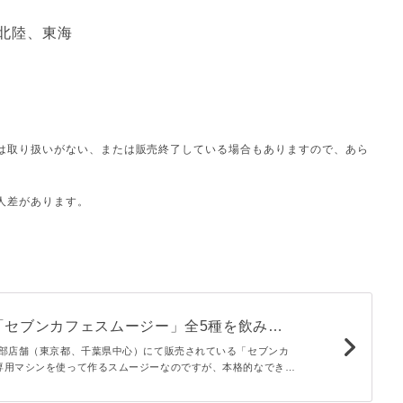
北陸、東海
は取り扱いがない、または販売終了している場合もありますので、あら
人差があります。
「セブンカフェスムージー」全5種を飲み比
クオリティに感動 - macaroni
一部店舗（東京都、千葉県中心）にて販売されている「セブンカ
専用マシンを使って作るスムージーなのですが、本格的なできた
しめるとSNSをはじめ人気急上昇中なんです！5種類を飲み比べ
味わいをたっぷりとご紹介します。