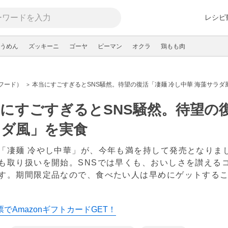
レシピ
うめん
ズッキーニ
ゴーヤ
ピーマン
オクラ
鶏もも肉
フード）
本当にすごすぎるとSNS騒然。待望の復活「凄麺 冷し中華 海藻サラダ
にすごすぎるとSNS騒然。待望の復
ラダ風」を実食
「凄麺 冷やし中華」が、今年も満を持して発売となりました
も取り扱いを開始。SNSでは早くも、おいしさを讃える
す。期間限定品なので、食べたい人は早めにゲットする
でAmazonギフトカードGET！