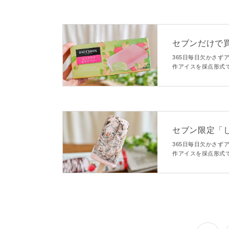
セブンだけで
品すぎた。フ
365日毎日欠かさず
作アイスを採点形式で
アイス女子】 - m
ブンの「フォション
しいポイントまで、
セブン限定「
リパリ食感がや
365日毎日欠かさず
作アイスを採点形式で
macaroni
ブン限定の「しまし
しいポイントまで、