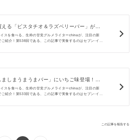
買える「ピスタチオ＆ラズベリーバー」が上
ォンションの味を手軽に堪能できる【365日
アイスを食べる、生粋の甘党グルメライターchinaが、注目の新
ご紹介！第538回である、この記事で実食するのはセブン-イレ
acaroni
 ピスタチオ＆ラズベリー」。マニアだからこそわかる魅力や惜
本音でお届けします。
しましまうまうまバー」にいちご味登場！パ
っぱりクセになる…【365日アイス女子】 -
アイスを食べる、生粋の甘党グルメライターchinaが、注目の新
ご紹介！第533回である、この記事で実食するのはセブン-イレ
まうまうまバー いちご味」。マニアだからこそわかる魅力や惜
本音でお届けします。
この記事を報告する