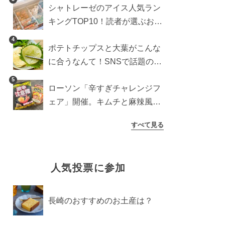
シャトレーゼのアイス人気ラン
検証
キングTOP10！読者が選ぶおす
すめ商品は？
4
ポテトチップスと大葉がこんな
に合うなんて！SNSで話題の食
べ方に手が止まらなくなった
5
ローソン「辛すぎチャレンジフ
ェア」開催。キムチと麻辣風の
激辛注意な2品を食べ比べ
すべて見る
人気投票に参加
長崎のおすすめのお土産は？