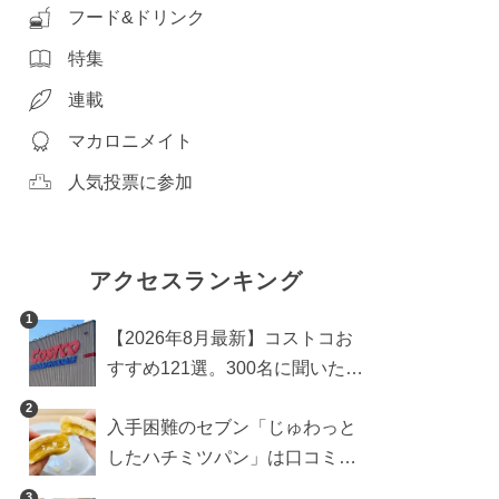
フード&ドリンク
特集
連載
マカロニメイト
人気投票に参加
アクセスランキング
1
【2026年8月最新】コストコお
すすめ121選。300名に聞いた買
うべき人気1位＆部門別おすす
2
入手困難のセブン「じゅわっと
め商品も
したハチミツパン」は口コミ通
り？よりおいしくなる食べ方も
3