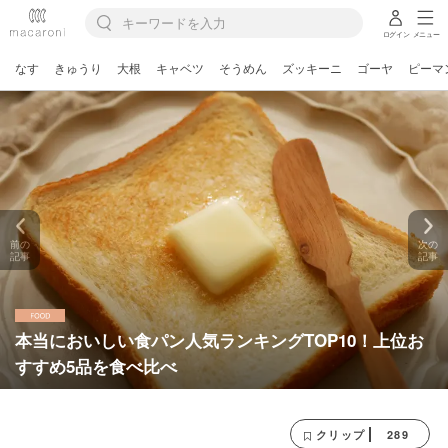
ログイン
メニュー
なす
きゅうり
大根
キャベツ
そうめん
ズッキーニ
ゴーヤ
ピーマ
前の
次の
記事
記事
本当においしい食パン人気ランキングTOP10！上位お
すすめ5品を食べ比べ
289
クリップ