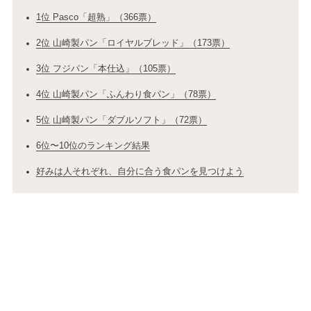
1位 Pasco「超熟」（366票）
2位 山崎製パン「ロイヤルブレッド」（173票）
3位 フジパン「本仕込」（105票）
4位 山崎製パン「ふんわり食パン」（78票）
5位 山崎製パン「ダブルソフト」（72票）
6位〜10位のランキング結果
好みは人それぞれ、自分に合う食パンを見つけよう