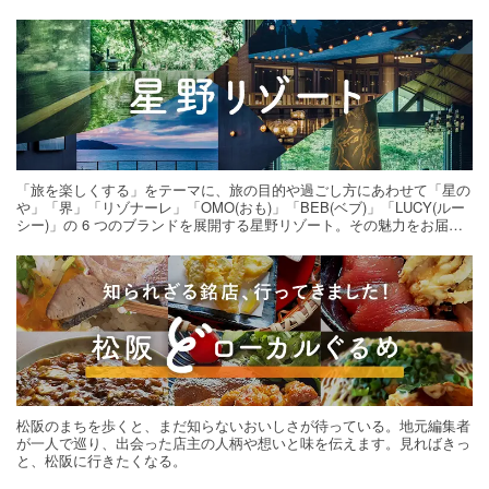
「旅を楽しくする」をテーマに、旅の目的や過ごし方にあわせて「星の
や」「界」「リゾナーレ」「OMO(おも)」「BEB(ベブ)」「LUCY(ルー
シー)」の 6 つのブランドを展開する星野リゾート。その魅力をお届け
する旅の連載。次の旅先探しのヒントにいかがですか？
松阪のまちを歩くと、まだ知らないおいしさが待っている。地元編集者
が一人で巡り、出会った店主の人柄や想いと味を伝えます。見ればきっ
と、松阪に行きたくなる。