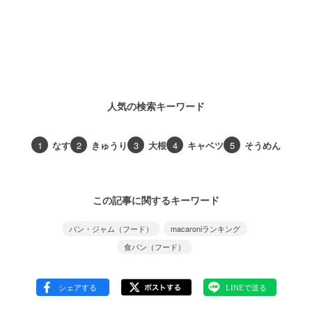
人気の検索キーワード
1
なす
2
きゅうり
3
大根
4
キャベツ
5
そうめん
この記事に関するキーワード
パン・ジャム（フード）
macaroniランキング
食パン（フード）