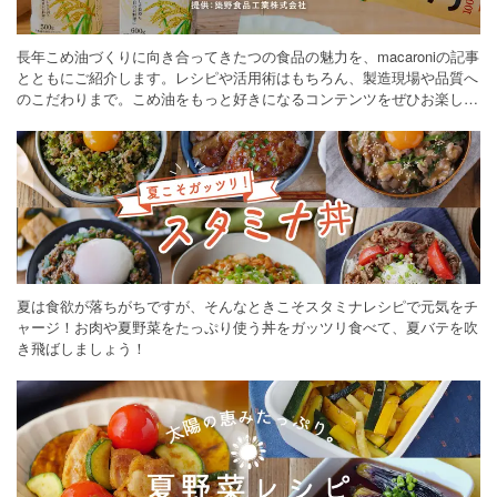
長年こめ油づくりに向き合ってきたつの食品の魅力を、macaroniの記事
とともにご紹介します。レシピや活用術はもちろん、製造現場や品質へ
のこだわりまで。こめ油をもっと好きになるコンテンツをぜひお楽しみ
ください。
夏は食欲が落ちがちですが、そんなときこそスタミナレシピで元気をチ
ャージ！お肉や夏野菜をたっぷり使う丼をガッツリ食べて、夏バテを吹
き飛ばしましょう！