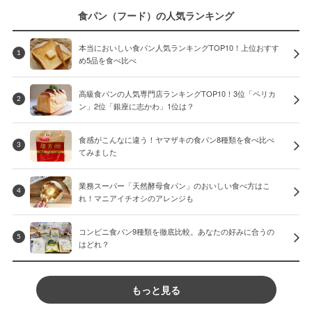
食パン（フード）の人気ランキング
本当においしい食パン人気ランキングTOP10！上位おすす
1
め5品を食べ比べ
高級食パンの人気専門店ランキングTOP10！3位「ペリカ
2
ン」2位「銀座に志かわ」1位は？
食感がこんなに違う！ヤマザキの食パン8種類を食べ比べ
3
てみました
業務スーパー「天然酵母食パン」のおいしい食べ方はこ
4
れ！マニアイチオシのアレンジも
コンビニ食パン9種類を徹底比較。あなたの好みに合うの
5
はどれ？
もっと見る