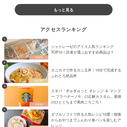
もっと見る
アクセスランキング
1
シャトレーゼのアイス人気ランキング
TOP10！読者が選ぶおすすめ商品は？
2
カニカマで作るカニ玉丼｜10分で完成する
ふわとろ絶品丼
3
スタバ「ぎゅぎゅっと オレンジ ＆ マンゴ
ー フラペチーノ®」の正解カスタム。最後
のひとくちまで果肉ごろごろ！
4
ダブルソフトで作る人気レシピ10選！朝食
からおやつまでふんわり食パンを楽しむア
レンジ