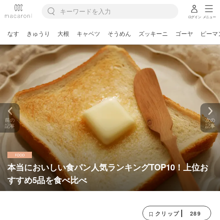
ログイン
メニュー
なす
きゅうり
大根
キャベツ
そうめん
ズッキーニ
ゴーヤ
ピーマ
前の
次の
記事
記事
本当においしい食パン人気ランキングTOP10！上位お
すすめ5品を食べ比べ
289
クリップ