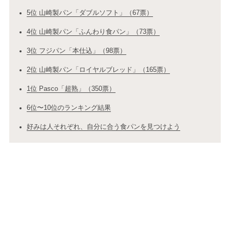
5位 山崎製パン「ダブルソフト」（67票）
4位 山崎製パン「ふんわり食パン」（73票）
3位 フジパン「本仕込」（98票）
2位 山崎製パン「ロイヤルブレッド」（165票）
1位 Pasco「超熟」（350票）
6位〜10位のランキング結果
好みは人それぞれ、自分に合う食パンを見つけよう