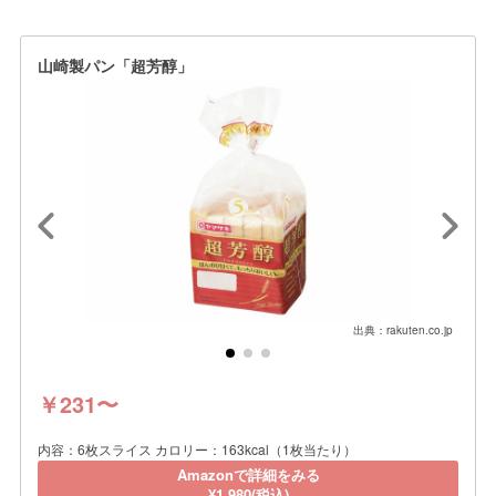
山崎製パン「超芳醇」
出典：rakuten.co.jp
￥231〜
内容：6枚スライス カロリー：163kcal（1枚当たり）
Amazonで詳細をみる
¥1,980(税込)