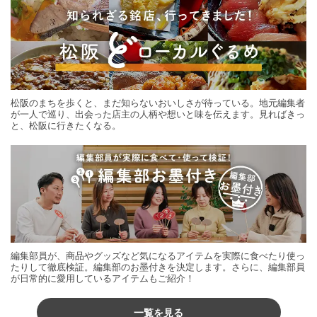
松阪のまちを歩くと、まだ知らないおいしさが待っている。地元編集者
が一人で巡り、出会った店主の人柄や想いと味を伝えます。見ればきっ
と、松阪に行きたくなる。
編集部員が、商品やグッズなど気になるアイテムを実際に食べたり使っ
たりして徹底検証。編集部のお墨付きを決定します。さらに、編集部員
が日常的に愛用しているアイテムもご紹介！
一覧を見る