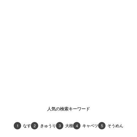
人気の検索キーワード
1
なす
2
きゅうり
3
大根
4
キャベツ
5
そうめん