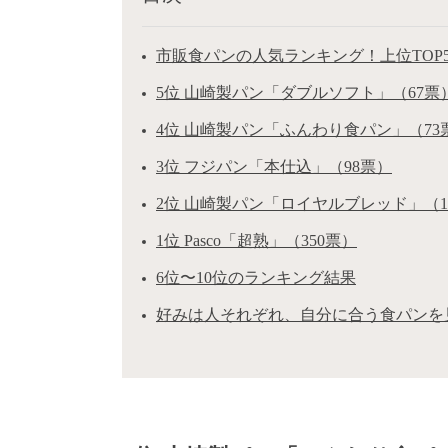
市販食パンの人気ランキング！上位TOP
5位 山崎製パン「ダブルソフト」（67票
4位 山崎製パン「ふんわり食パン」（73
3位 フジパン「本仕込」（98票）
2位 山崎製パン「ロイヤルブレッド」（1
1位 Pasco「超熟」（350票）
6位〜10位のランキング結果
好みは人それぞれ、自分に合う食パンを