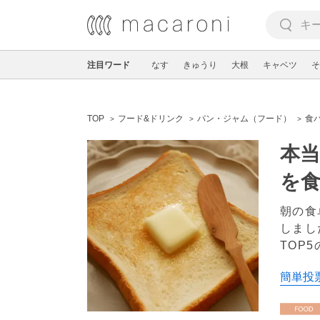
注目ワード
なす
きゅうり
大根
キャベツ
そ
TOP
フード&ドリンク
パン・ジャム（フード）
食
本当
を
朝の食
しまし
TOP
簡単投票