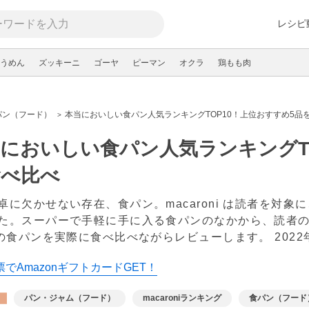
レシピ
うめん
ズッキーニ
ゴーヤ
ピーマン
オクラ
鶏もも肉
パン（フード）
本当においしい食パン人気ランキングTOP10！上位おすすめ5品
においしい食パン人気ランキングTO
食べ比べ
卓に欠かせない存在、食パン。macaroni は読者を対
た。スーパーで手軽に手に入る食パンのなかから、読者
5の食パンを実際に食べ比べながらレビューします。
202
でAmazonギフトカードGET！
パン・ジャム（フード）
macaroniランキング
食パン（フード