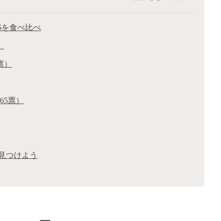
5を食べ比べ
）
票）
65票）
見つけよう