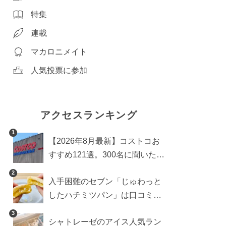
特集
連載
マカロニメイト
人気投票に参加
アクセスランキング
1
【2026年8月最新】コストコお
すすめ121選。300名に聞いた買
うべき人気1位＆部門別おすす
2
入手困難のセブン「じゅわっと
め商品も
したハチミツパン」は口コミ通
り？よりおいしくなる食べ方も
3
シャトレーゼのアイス人気ラン
検証