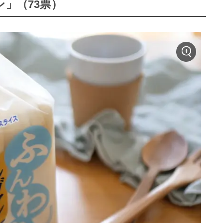
ン」（73票）