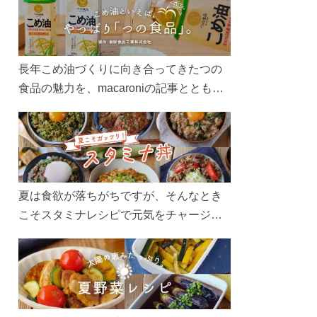
長年こめ油づくりに向き合ってきたつの
食品の魅力を、macaroniの記事とともに
ご紹介します。レシピや活用術はもちろ
ん、製造現場や品質へのこだわりまで。
こめ油をもっと好きになるコンテンツを
ぜひお楽しみください。
夏は食欲が落ちがちですが、そんなとき
こそスタミナレシピで元気をチャージ！
お肉や夏野菜をたっぷり使う丼をガッツ
リ食べて、夏バテを吹き飛ばしましょ
う！