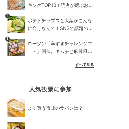
キングTOP10！読者が選ぶおす
すめ商品は？
4
ポテトチップスと大葉がこんな
に合うなんて！SNSで話題の食
べ方に手が止まらなくなった
5
ローソン「辛すぎチャレンジフ
ェア」開催。キムチと麻辣風の
激辛注意な2品を食べ比べ
すべて見る
人気投票に参加
よく買う市販の食パンは？