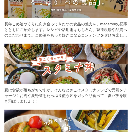
長年こめ油づくりに向き合ってきたつの食品の魅力を、macaroniの記事
とともにご紹介します。レシピや活用術はもちろん、製造現場や品質へ
のこだわりまで。こめ油をもっと好きになるコンテンツをぜひお楽しみ
ください。
夏は食欲が落ちがちですが、そんなときこそスタミナレシピで元気をチ
ャージ！お肉や夏野菜をたっぷり使う丼をガッツリ食べて、夏バテを吹
き飛ばしましょう！