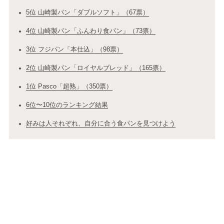
5位 山崎製パン「ダブルソフト」（67票）
4位 山崎製パン「ふんわり食パン」（73票）
3位 フジパン「本仕込」（98票）
2位 山崎製パン「ロイヤルブレッド」（165票）
1位 Pasco「超熟」（350票）
6位〜10位のランキング結果
好みは人それぞれ、自分に合う食パンを見つけよう