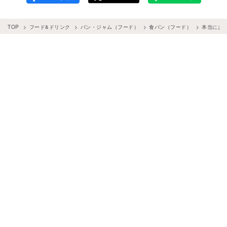
TOP
フード&ドリンク
パン・ジャム（フード）
食パン（フード）
本当におい