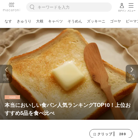
ログイン
メニュー
なす
きゅうり
大根
キャベツ
そうめん
ズッキーニ
ゴーヤ
ピーマ
前の
次の
記事
記事
本当においしい食パン人気ランキングTOP10！上位お
すすめ5品を食べ比べ
289
クリップ