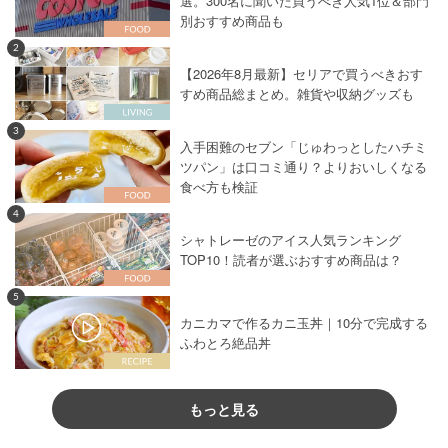
選。300名に聞いた買うべき人気1位＆部門
別おすすめ商品も
2
【2026年8月最新】セリアで買うべきおす
すめ商品総まとめ。雑貨や収納グッズも
3
入手困難のセブン「じゅわっとしたハチミ
ツパン」は口コミ通り？よりおいしくなる
食べ方も検証
4
シャトレーゼのアイス人気ランキング
TOP10！読者が選ぶおすすめ商品は？
5
カニカマで作るカニ玉丼｜10分で完成する
ふわとろ絶品丼
もっと見る