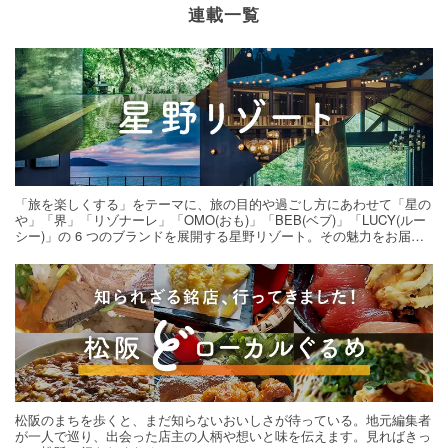
連載一覧
「旅を楽しくする」をテーマに、旅の目的や過ごし方にあわせて「星の
や」「界」「リゾナーレ」「OMO(おも)」「BEB(ベブ)」「LUCY(ルー
シー)」の 6 つのブランドを展開する星野リゾート。その魅力をお届け
する旅の連載。次の旅先探しのヒントにいかがですか？
松阪のまちを歩くと、まだ知らないおいしさが待っている。地元編集者
が一人で巡り、出会った店主の人柄や想いと味を伝えます。見ればきっ