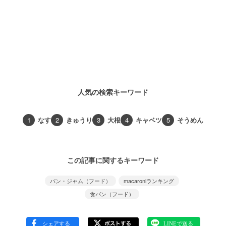
人気の検索キーワード
1
なす
2
きゅうり
3
大根
4
キャベツ
5
そうめん
この記事に関するキーワード
パン・ジャム（フード）
macaroniランキング
食パン（フード）