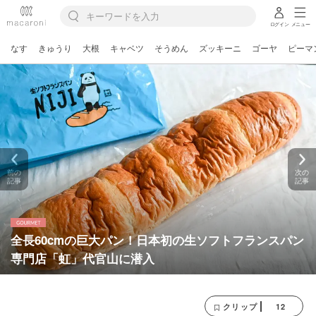
ログイン
メニュー
なす
きゅうり
大根
キャベツ
そうめん
ズッキーニ
ゴーヤ
ピーマ
前の
次の
記事
記事
全長60cmの巨大パン！日本初の生ソフトフランスパン
専門店「虹」代官山に潜入
12
クリップ