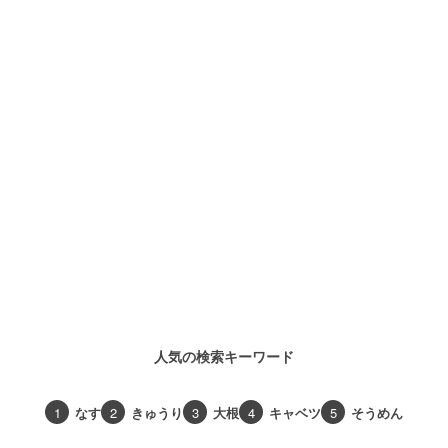
人気の検索キーワード
1
なす
2
きゅうり
3
大根
4
キャベツ
5
そうめん