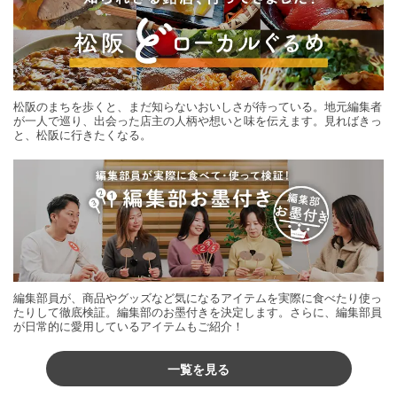
松阪のまちを歩くと、まだ知らないおいしさが待っている。地元編集者
が一人で巡り、出会った店主の人柄や想いと味を伝えます。見ればきっ
と、松阪に行きたくなる。
編集部員が、商品やグッズなど気になるアイテムを実際に食べたり使っ
たりして徹底検証。編集部のお墨付きを決定します。さらに、編集部員
が日常的に愛用しているアイテムもご紹介！
一覧を見る