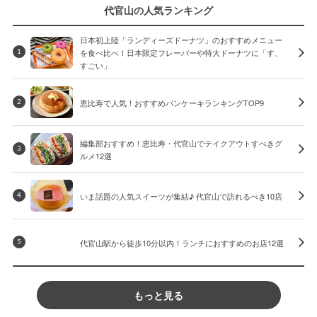
代官山の人気ランキング
日本初上陸「ランディーズドーナツ」のおすすめメニュー
を食べ比べ！日本限定フレーバーや特大ドーナツに「す、
1
すごい」
恵比寿で人気！おすすめパンケーキランキングTOP9
2
編集部おすすめ！恵比寿・代官山でテイクアウトすべきグ
3
ルメ12選
いま話題の人気スイーツが集結♪ 代官山で訪れるべき10店
4
代官山駅から徒歩10分以内！ランチにおすすめのお店12選
5
もっと見る