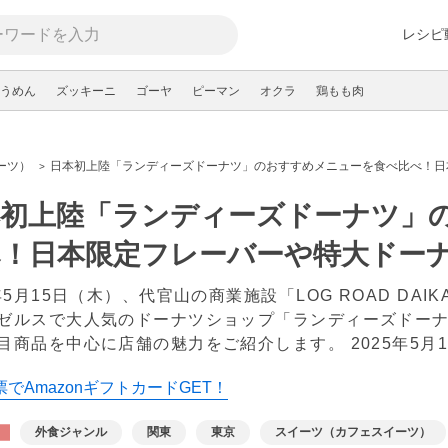
レシピ
うめん
ズッキーニ
ゴーヤ
ピーマン
オクラ
鶏もも肉
ーツ）
日本初上陸「ランディーズドーナツ」のおすすめメニューを食べ比べ！日
本初上陸「ランディーズドーナツ」
べ！日本限定フレーバーや特大ドー
5年5月15日（木）、代官山の商業施設「LOG ROAD DA
ゼルスで大人気のドーナツショップ「ランディーズドーナ
目商品を中心に店舗の魅力をご紹介します。
2025年5月
でAmazonギフトカードGET！
外食ジャンル
関東
東京
スイーツ（カフェスイーツ）