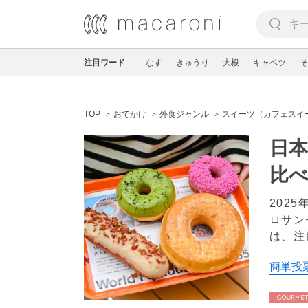
注目ワード
なす
きゅうり
大根
キャベツ
そ
TOP
おでかけ
外食ジャンル
スイーツ（カフェスイ
日
比
202
ロサン
は、注
簡単投票