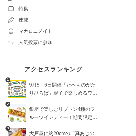
特集
連載
マカロニメイト
人気投票に参加
アクセスランキング
1
9月5・6日開催「たべものがた
りひろば」親子で楽しめるワー
クショップや試食・キッチンカ
2
銀座で楽しむリプトン4種のフ
ーなどをご紹介
ルーツインティー！期間限定キ
ッチンカー登場
3
大戸屋に約20cmの「真あじの