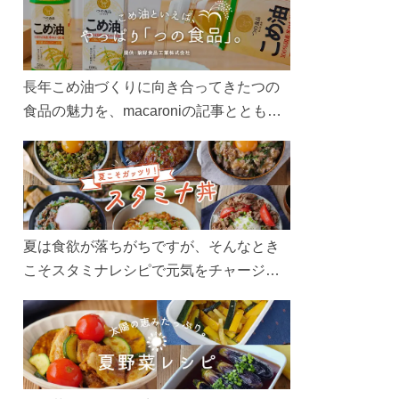
長年こめ油づくりに向き合ってきたつの
食品の魅力を、macaroniの記事とともに
ご紹介します。レシピや活用術はもちろ
ん、製造現場や品質へのこだわりまで。
こめ油をもっと好きになるコンテンツを
ぜひお楽しみください。
夏は食欲が落ちがちですが、そんなとき
こそスタミナレシピで元気をチャージ！
お肉や夏野菜をたっぷり使う丼をガッツ
リ食べて、夏バテを吹き飛ばしましょ
う！