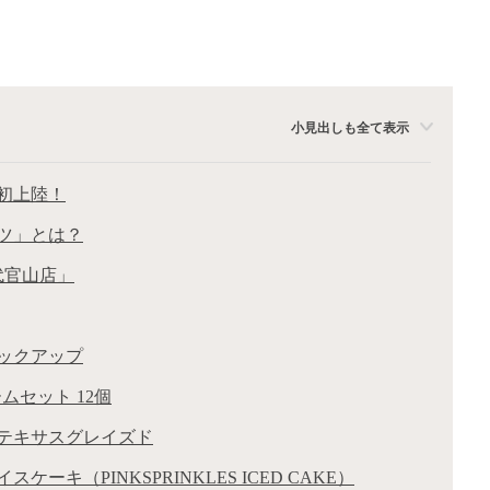
小見出しも全て表示
初上陸！
ツ」とは？
代官山店」
ックアップ
セット 12個
テキサスグレイズド
キ（PINKSPRINKLES ICED CAKE）