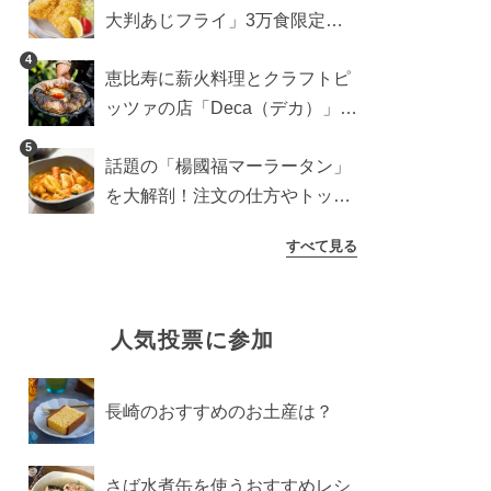
大判あじフライ」3万食限定で
登場！サクッと香ばしい夏限定
4
恵比寿に薪火料理とクラフトピ
メニュー
ッツァの店「Deca（デカ）」が
オープン。旬素材を味わう新レ
5
話題の「楊國福マーラータン」
ストラン
を大解剖！注文の仕方やトッピ
ングなどを紹介
すべて見る
人気投票に参加
長崎のおすすめのお土産は？
さば水煮缶を使うおすすめレシ