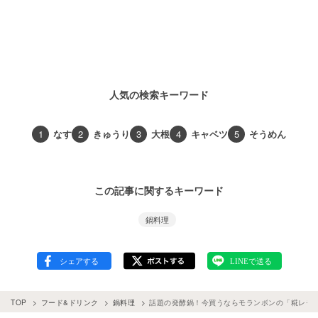
人気の検索キーワード
1
なす
2
きゅうり
3
大根
4
キャベツ
5
そうめん
この記事に関するキーワード
鍋料理
TOP
フード&ドリンク
鍋料理
話題の発酵鍋！今買うならモランボンの「糀レモ