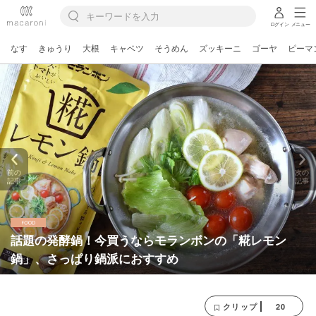
ログイン
メニュー
なす
きゅうり
大根
キャベツ
そうめん
ズッキーニ
ゴーヤ
ピーマ
前の
次の
記事
記事
話題の発酵鍋！今買うならモランボンの「糀レモン
鍋」、さっぱり鍋派におすすめ
20
クリップ