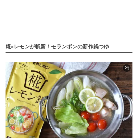
糀×レモンが斬新！モランボンの新作鍋つゆ