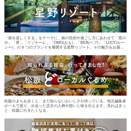
「旅を楽しくする」をテーマに、旅の目的や過ごし方にあわせて「星の
や」「界」「リゾナーレ」「OMO(おも)」「BEB(ベブ)」「LUCY(ルー
シー)」の 6 つのブランドを展開する星野リゾート。その魅力をお届け
する旅の連載。次の旅先探しのヒントにいかがですか？
松阪のまちを歩くと、まだ知らないおいしさが待っている。地元編集者
が一人で巡り、出会った店主の人柄や想いと味を伝えます。見ればきっ
と、松阪に行きたくなる。