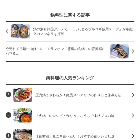
鍋料理に関する記事
鍋の素も韓国グルメ化！「ふわとろプルコギ鍋用スープ」が冬献
立のマンネリを打破
今売れてる鍋つゆはコレ！モランボン「悪魔の肉鍋」の背徳感に
ハマる…
鍋料理の人気ランキング
圧力鍋でやわらか！絶品スペアリブの作り方と保存方法
1
「火鍋」のレシピ・作り方。おうちで本格プロの味！
2
【食材別】夏こそ食べたい！おすすめ鍋レシピ15選
3