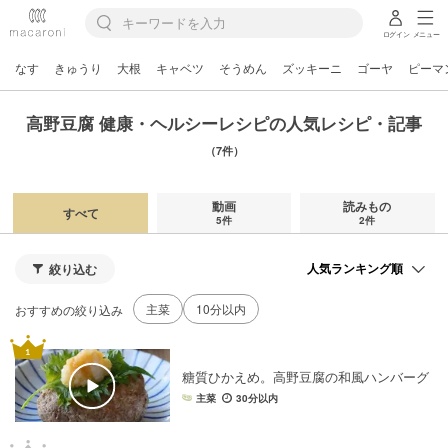
ログイン
メニュー
なす
きゅうり
大根
キャベツ
そうめん
ズッキーニ
ゴーヤ
ピーマ
高野豆腐 健康・ヘルシーレシピの人気レシピ・記事
（7件）
動画
読みもの
すべて
5件
2件
絞り込む
主菜
10分以内
おすすめの絞り込み
糖質ひかえめ。高野豆腐の和風ハンバーグ
主菜
30分以内