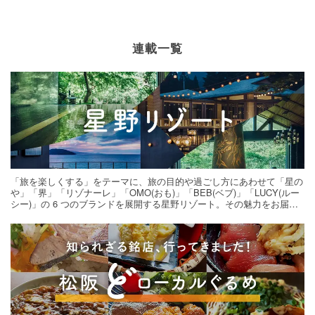
連載一覧
「旅を楽しくする」をテーマに、旅の目的や過ごし方にあわせて「星の
や」「界」「リゾナーレ」「OMO(おも)」「BEB(ベブ)」「LUCY(ルー
シー)」の 6 つのブランドを展開する星野リゾート。その魅力をお届け
する旅の連載。次の旅先探しのヒントにいかがですか？