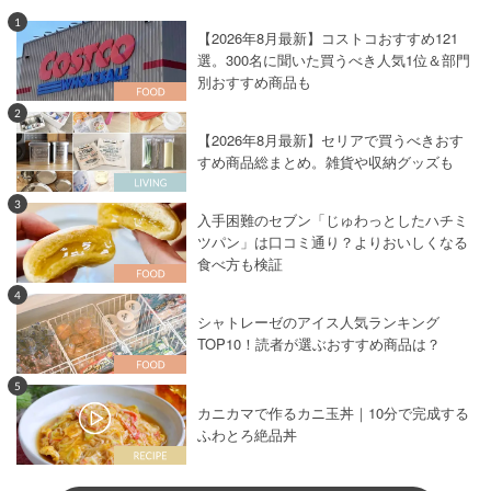
1
【2026年8月最新】コストコおすすめ121
選。300名に聞いた買うべき人気1位＆部門
別おすすめ商品も
2
【2026年8月最新】セリアで買うべきおす
すめ商品総まとめ。雑貨や収納グッズも
3
入手困難のセブン「じゅわっとしたハチミ
ツパン」は口コミ通り？よりおいしくなる
食べ方も検証
4
シャトレーゼのアイス人気ランキング
TOP10！読者が選ぶおすすめ商品は？
5
カニカマで作るカニ玉丼｜10分で完成する
ふわとろ絶品丼