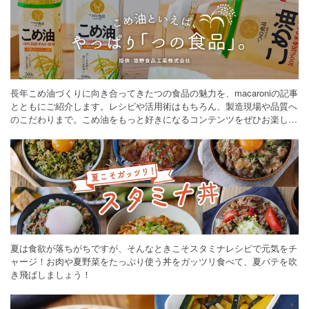
長年こめ油づくりに向き合ってきたつの食品の魅力を、macaroniの記事
とともにご紹介します。レシピや活用術はもちろん、製造現場や品質へ
のこだわりまで。こめ油をもっと好きになるコンテンツをぜひお楽しみ
ください。
夏は食欲が落ちがちですが、そんなときこそスタミナレシピで元気をチ
ャージ！お肉や夏野菜をたっぷり使う丼をガッツリ食べて、夏バテを吹
き飛ばしましょう！