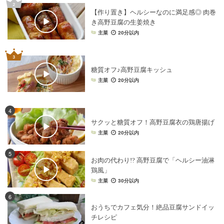
【作り置き】ヘルシーなのに満足感◎ 肉巻
き高野豆腐の生姜焼き
主菜
20分以内
糖質オフ♪高野豆腐キッシュ
主菜
20分以内
4
サクッと糖質オフ！高野豆腐衣の鶏唐揚げ
主菜
20分以内
5
お肉の代わり!? 高野豆腐で「ヘルシー油淋
鶏風」
主菜
30分以内
6
おうちでカフェ気分！絶品豆腐サンドイッ
チレシピ