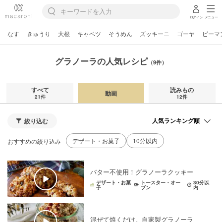
ログイン
メニュー
なす
きゅうり
大根
キャベツ
そうめん
ズッキーニ
ゴーヤ
ピーマ
グラノーラの人気レシピ
（9件）
すべて
読みもの
動画
21件
12件
絞り込む
デザート・お菓子
10分以内
おすすめの絞り込み
バター不使用！グラノーラクッキー
デザート・お菓
トースター・オー
30分以
子
ブン
内
混ぜて焼くだけ。自家製グラノーラ