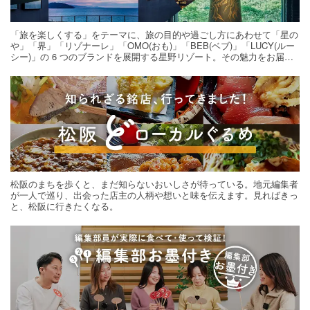
「旅を楽しくする」をテーマに、旅の目的や過ごし方にあわせて「星の
や」「界」「リゾナーレ」「OMO(おも)」「BEB(ベブ)」「LUCY(ルー
シー)」の 6 つのブランドを展開する星野リゾート。その魅力をお届け
する旅の連載。次の旅先探しのヒントにいかがですか？
松阪のまちを歩くと、まだ知らないおいしさが待っている。地元編集者
が一人で巡り、出会った店主の人柄や想いと味を伝えます。見ればきっ
と、松阪に行きたくなる。