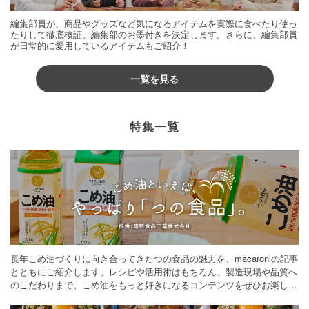
編集部員が、商品やグッズなど気になるアイテムを実際に食べたり使っ
たりして徹底検証。編集部のお墨付きを決定します。さらに、編集部員
が日常的に愛用しているアイテムもご紹介！
一覧を見る
特集一覧
長年こめ油づくりに向き合ってきたつの食品の魅力を、macaroniの記事
とともにご紹介します。レシピや活用術はもちろん、製造現場や品質へ
のこだわりまで。こめ油をもっと好きになるコンテンツをぜひお楽しみ
ください。