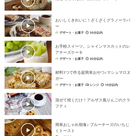
おいしくきれいに！ざくざくグラノーラバ
ー
デザート・お菓子
20分以内
お手軽スイーツ。シャインマスカットのレ
アチーズケーキ
デザート・お菓子
20分以内
材料3つで作る超簡単おやつ♪マシュマロヌ
ガー
デザート・お菓子
レンジ
10分以内
混ぜて焼くだけ！アルザス風りんごのクラ
フティ
簡単おしゃれ朝食♪ ブルーチーズのいちじ
くトースト