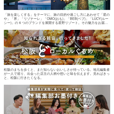
「旅を楽しくする」をテーマに、旅の目的や過ごし方にあわせて「星の
や」「界」「リゾナーレ」「OMO(おも)」「BEB(ベブ)」「LUCY(ルー
シー)」の 6 つのブランドを展開する星野リゾート。その魅力をお届け
する旅の連載。次の旅先探しのヒントにいかがですか？
松阪のまちを歩くと、まだ知らないおいしさが待っている。地元編集者
が一人で巡り、出会った店主の人柄や想いと味を伝えます。見ればきっ
と、松阪に行きたくなる。