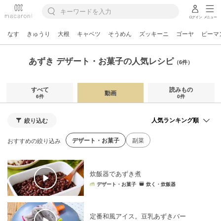
ログイン
メニュー
なす
きゅうり
大根
キャベツ
そうめん
ズッキーニ
ゴーヤ
ピーマ
あずき デザート・お菓子の人気レシピ
（6件）
すべて
読みもの
動画
6件
0件
絞り込む
デザート・お菓子
副菜
おすすめの絞り込み
炊飯器であずき煮
デザート・お菓子
炊く・炊飯器
定番和風アイス。豆乳あずきバー