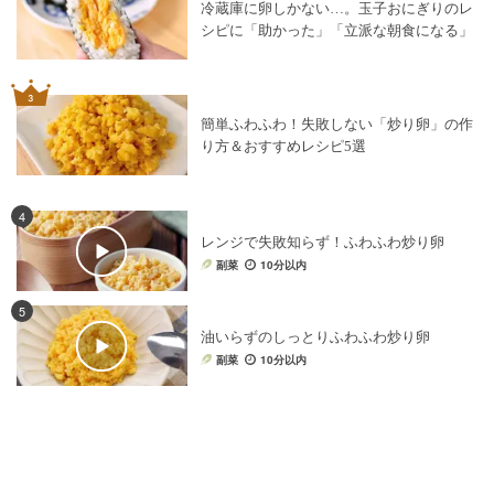
冷蔵庫に卵しかない…。玉子おにぎりのレ
シピに「助かった」「立派な朝食になる」
簡単ふわふわ！失敗しない「炒り卵」の作
り方＆おすすめレシピ5選
4
レンジで失敗知らず！ふわふわ炒り卵
副菜
10分以内
5
油いらずのしっとりふわふわ炒り卵
副菜
10分以内