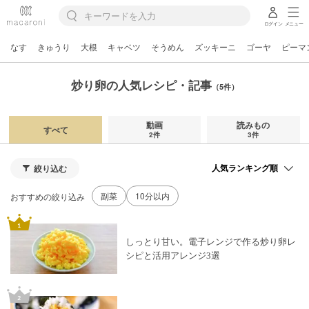
ログイン
メニュー
なす
きゅうり
大根
キャベツ
そうめん
ズッキーニ
ゴーヤ
ピーマ
炒り卵の人気レシピ・記事
（5件）
動画
読みもの
すべて
2件
3件
絞り込む
副菜
10分以内
おすすめの絞り込み
しっとり甘い。電子レンジで作る炒り卵レ
シピと活用アレンジ3選