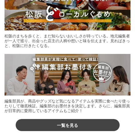
松阪のまちを歩くと、まだ知らないおいしさが待っている。地元編集者
が一人で巡り、出会った店主の人柄や想いと味を伝えます。見ればきっ
と、松阪に行きたくなる。
編集部員が、商品やグッズなど気になるアイテムを実際に食べたり使っ
たりして徹底検証。編集部のお墨付きを決定します。さらに、編集部員
が日常的に愛用しているアイテムもご紹介！
一覧を見る