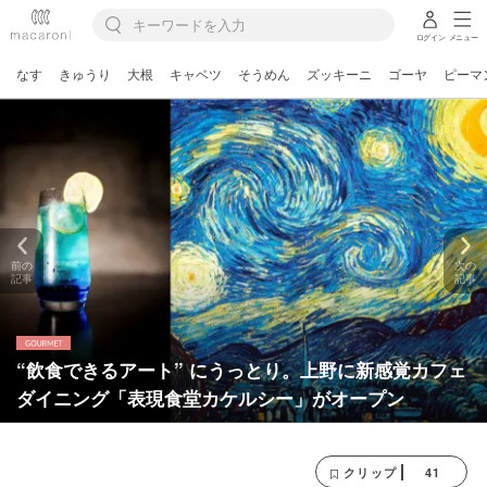
ログイン
メニュー
なす
きゅうり
大根
キャベツ
そうめん
ズッキーニ
ゴーヤ
ピーマ
前の
次の
記事
記事
“飲食できるアート” にうっとり。上野に新感覚カフェ
ダイニング「表現食堂カケルシー」がオープン
41
クリップ