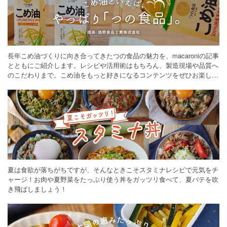
長年こめ油づくりに向き合ってきたつの食品の魅力を、macaroniの記事
とともにご紹介します。レシピや活用術はもちろん、製造現場や品質へ
のこだわりまで。こめ油をもっと好きになるコンテンツをぜひお楽しみ
ください。
夏は食欲が落ちがちですが、そんなときこそスタミナレシピで元気をチ
ャージ！お肉や夏野菜をたっぷり使う丼をガッツリ食べて、夏バテを吹
き飛ばしましょう！