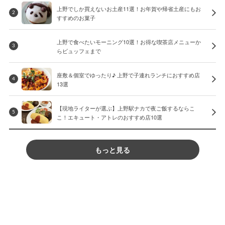
上野でしか買えないお土産11選！お年賀や帰省土産にもお
2
すすめのお菓子
上野で食べたいモーニング10選！お得な喫茶店メニューか
3
らビュッフェまで
座敷＆個室でゆったり♪ 上野で子連れランチにおすすめ店
4
13選
【現地ライターが選ぶ】上野駅ナカで夜ご飯するならこ
5
こ！エキュート・アトレのおすすめ店10選
もっと見る