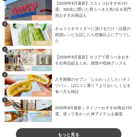
【2026年8月最新】コストコおすすめ121
選。300名に聞いた買うべき人気1位＆部門
別おすすめ商品も
2
きゅうりをサイダーに漬けるだけ！話題の
韓国レシピを試したら想像以上にアリでし
た
3
【2026年8月最新】セリアで買うべきおす
すめ商品総まとめ。雑貨や収納グッズも
4
入手困難のセブン「じゅわっとしたハチミ
ツパン」は口コミ通り？よりおいしくなる
食べ方も検証
5
2026年8月最新｜ダイソーおすすめ商品153
選。使って良かった神アイテムを厳選
もっと見る