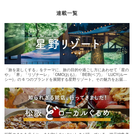
連載一覧
「旅を楽しくする」をテーマに、旅の目的や過ごし方にあわせて「星の
や」「界」「リゾナーレ」「OMO(おも)」「BEB(ベブ)」「LUCY(ルー
シー)」の 6 つのブランドを展開する星野リゾート。その魅力をお届け
する旅の連載。次の旅先探しのヒントにいかがですか？