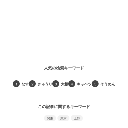
人気の検索キーワード
1
なす
2
きゅうり
3
大根
4
キャベツ
5
そうめん
この記事に関するキーワード
関東
東京
上野