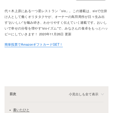
代々木上原にある一つ星レストラン「sio」。この連載は、sioで仕掛
け人として働くオリタタクヤが、オーナーの鳥羽周作が日々生み出
す“おいしい”を噛み砕き、わかりやすく伝えていく連載です。おいし
いで幸せの分母を増やす“sioイズム”で、みなさんの食卓をもっとハッ
ピーにしていきます！ 2020年11月26日 更新
簡単投票でAmazonギフトカードGET！
目次
小見出しも全て表示
書いたひと