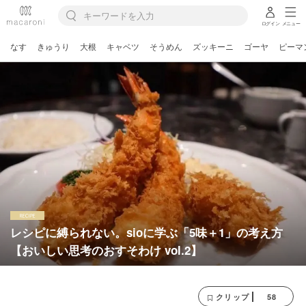
ログイン
メニュー
なす
きゅうり
大根
キャベツ
そうめん
ズッキーニ
ゴーヤ
ピーマ
レシピに縛られない。sioに学ぶ「5味＋1」の考え方
【おいしい思考のおすそわけ vol.2】
58
クリップ