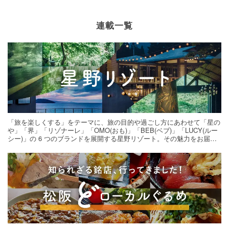
連載一覧
「旅を楽しくする」をテーマに、旅の目的や過ごし方にあわせて「星の
や」「界」「リゾナーレ」「OMO(おも)」「BEB(ベブ)」「LUCY(ルー
シー)」の 6 つのブランドを展開する星野リゾート。その魅力をお届け
する旅の連載。次の旅先探しのヒントにいかがですか？