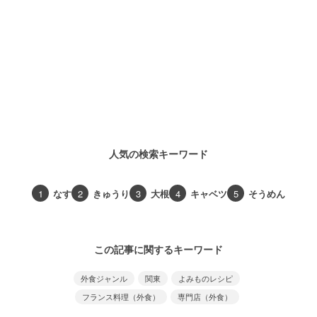
人気の検索キーワード
1
なす
2
きゅうり
3
大根
4
キャベツ
5
そうめん
この記事に関するキーワード
外食ジャンル
関東
よみものレシピ
フランス料理（外食）
専門店（外食）