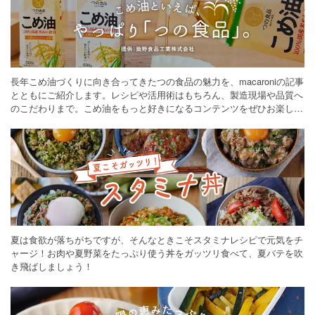
長年こめ油づくりに向き合ってきたつの食品の魅力を、macaroniの記事
とともにご紹介します。レシピや活用術はもちろん、製造現場や品質へ
のこだわりまで。こめ油をもっと好きになるコンテンツをぜひお楽しみ
ください。
夏は食欲が落ちがちですが、そんなときこそスタミナレシピで元気をチ
ャージ！お肉や夏野菜をたっぷり使う丼をガッツリ食べて、夏バテを吹
き飛ばしましょう！