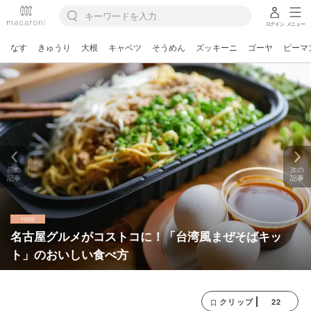
ログイン
メニュー
なす
きゅうり
大根
キャベツ
そうめん
ズッキーニ
ゴーヤ
ピーマ
前の
次の
記事
記事
名古屋グルメがコストコに！「台湾風まぜそばキッ
ト」のおいしい食べ方
22
クリップ