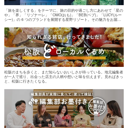
「旅を楽しくする」をテーマに、旅の目的や過ごし方にあわせて「星の
や」「界」「リゾナーレ」「OMO(おも)」「BEB(ベブ)」「LUCY(ルー
シー)」の 6 つのブランドを展開する星野リゾート。その魅力をお届け
する旅の連載。次の旅先探しのヒントにいかがですか？
松阪のまちを歩くと、まだ知らないおいしさが待っている。地元編集者
が一人で巡り、出会った店主の人柄や想いと味を伝えます。見ればきっ
と、松阪に行きたくなる。