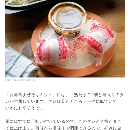
Photo by akiharahetta
「台湾風まぜそばキット」には、半熟たまご2個と器入りのタ
レが付属しています。タレは見たところラー油に似ていて、
いかにも辛そうです。
麺にはすでに下味が付いているので、このタレと半熟たまご
で仕上げます。薄味から濃味まで調節できるので、好みに合