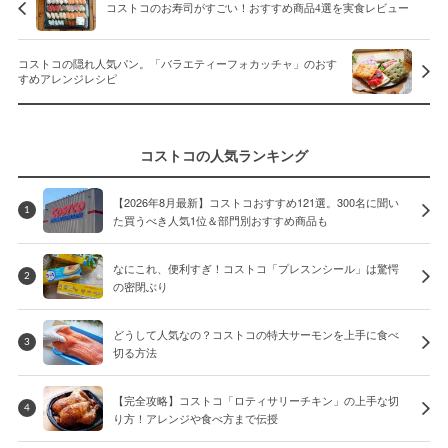
コストコのお寿司がすごい！おすすめ商品4選を実食レビュー
コストコの隠れ人気パン。「バラエティーフォカッチャ」のおす
すめアレンジレシピ
コストコの人気ランキング
【2026年8月最新】コストコおすすめ121選。300名に聞い
1
た買うべき人気1位＆部門別おすすめ商品も
なにこれ、便利すぎ！コストコ「プレスンシール」は驚愕
2
の密閉ぶり
どうして人気なの？コストコの特大サーモンを上手に食べ
3
切る方法
【完全攻略】コストコ「ロティサリーチキン」の上手な切
4
り方！アレンジや食べ方まで伝授