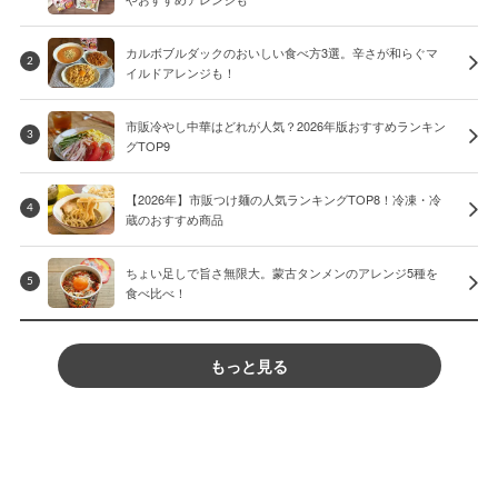
カルボブルダックのおいしい食べ方3選。辛さが和らぐマ
2
イルドアレンジも！
市販冷やし中華はどれが人気？2026年版おすすめランキン
3
グTOP9
【2026年】市販つけ麺の人気ランキングTOP8！冷凍・冷
4
蔵のおすすめ商品
ちょい足しで旨さ無限大。蒙古タンメンのアレンジ5種を
5
食べ比べ！
もっと見る