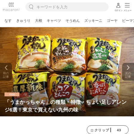
ログイン
メニュー
なす
きゅうり
大根
キャベツ
そうめん
ズッキーニ
ゴーヤ
ピーマ
前の
次の
記事
記事
「うまかっちゃん」の種類・特徴・ちょい足しアレン
ジ6選！東京で買えない九州の味
43
クリップ