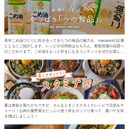
長年こめ油づくりに向き合ってきたつの食品の魅力を、macaroniの記事
とともにご紹介します。レシピや活用術はもちろん、製造現場や品質へ
のこだわりまで。こめ油をもっと好きになるコンテンツをぜひお楽しみ
ください。
夏は食欲が落ちがちですが、そんなときこそスタミナレシピで元気をチ
ャージ！お肉や夏野菜をたっぷり使う丼をガッツリ食べて、夏バテを吹
き飛ばしましょう！