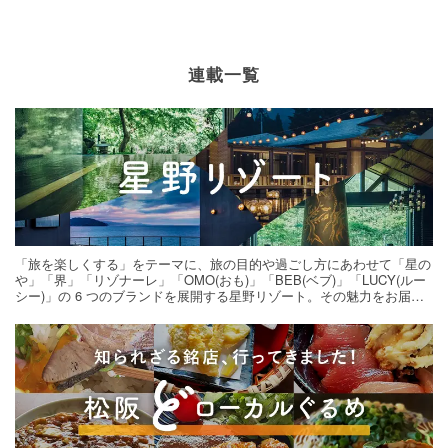
連載一覧
「旅を楽しくする」をテーマに、旅の目的や過ごし方にあわせて「星の
や」「界」「リゾナーレ」「OMO(おも)」「BEB(ベブ)」「LUCY(ルー
シー)」の 6 つのブランドを展開する星野リゾート。その魅力をお届け
する旅の連載。次の旅先探しのヒントにいかがですか？