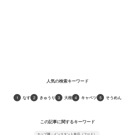
人気の検索キーワード
1
なす
2
きゅうり
3
大根
4
キャベツ
5
そうめん
この記事に関するキーワード
カップ麺・インスタント食品（フード）