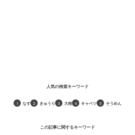
人気の検索キーワード
1
なす
2
きゅうり
3
大根
4
キャベツ
5
そうめん
この記事に関するキーワード