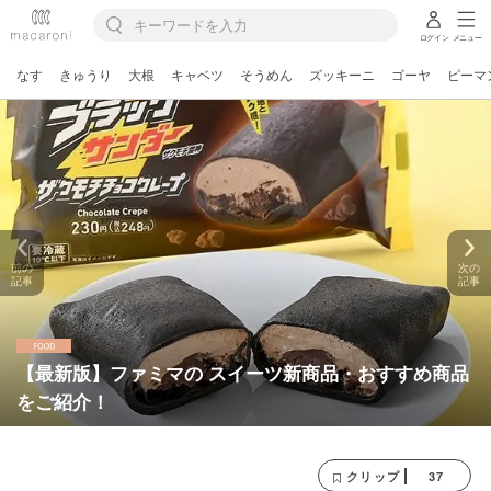
ログイン
メニュー
なす
きゅうり
大根
キャベツ
そうめん
ズッキーニ
ゴーヤ
ピーマ
前の
次の
記事
記事
【最新版】ファミマの スイーツ新商品・おすすめ商品
をご紹介！
37
クリップ