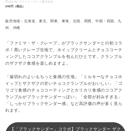
Photo by ファミリーマート株式会社
248円（税込）
販売地域：北海道、東北、関東、東海、北陸、関西、中国・四国、九
州、沖縄
「ファミマ・ザ・クレープ」がブラックサンダーとの初コラ
ボ！黒いクレープ生地で、ホイップクリームとチョココーテ
ィングしたココアクランブルを包んだひとです。クランブル
のザクザク食感を楽しめますよ。
「歯切れのよいもちっと食感の生地」「ミルキーなチョコホ
イップとザクザクの甘いチョコクランブルがおいしい」「ゴ
リゴリ食感のチョココーティングとカリカリ食感のココアク
ランブルがブラックサンダーっぽい」「全部が好みすぎる」
「しっかりブラックサンダー感」など高評価の声が多く見ら
れます。
【「ブラックサンダー」コラボ】ブラックサンダー ザク