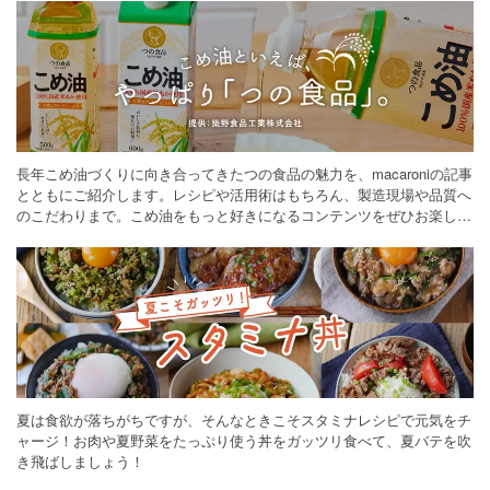
長年こめ油づくりに向き合ってきたつの食品の魅力を、macaroniの記事
とともにご紹介します。レシピや活用術はもちろん、製造現場や品質へ
のこだわりまで。こめ油をもっと好きになるコンテンツをぜひお楽しみ
ください。
夏は食欲が落ちがちですが、そんなときこそスタミナレシピで元気をチ
ャージ！お肉や夏野菜をたっぷり使う丼をガッツリ食べて、夏バテを吹
き飛ばしましょう！