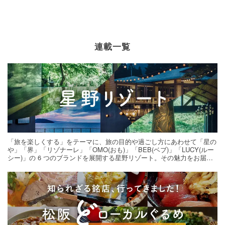
連載一覧
「旅を楽しくする」をテーマに、旅の目的や過ごし方にあわせて「星の
や」「界」「リゾナーレ」「OMO(おも)」「BEB(ベブ)」「LUCY(ルー
シー)」の 6 つのブランドを展開する星野リゾート。その魅力をお届け
する旅の連載。次の旅先探しのヒントにいかがですか？