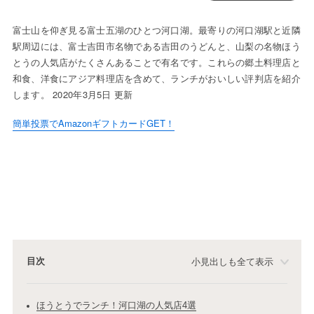
富士山を仰ぎ見る富士五湖のひとつ河口湖。最寄りの河口湖駅と近隣
駅周辺には、富士吉田市名物である吉田のうどんと、山梨の名物ほう
とうの人気店がたくさんあることで有名です。これらの郷土料理店と
和食、洋食にアジア料理店を含めて、ランチがおいしい評判店を紹介
します。 2020年3月5日 更新
簡単投票でAmazonギフトカードGET！
目次
小見出しも全て表示
ほうとうでランチ！河口湖の人気店4選