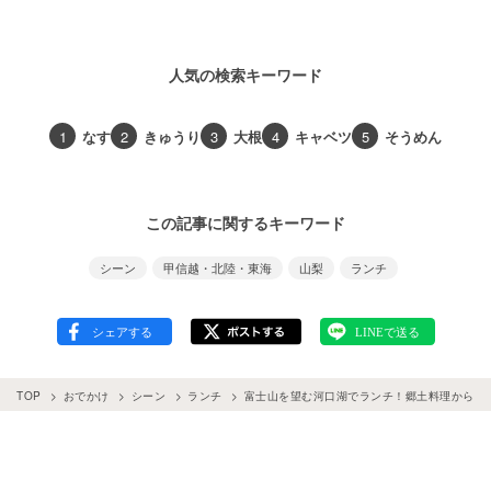
人気の検索キーワード
1
なす
2
きゅうり
3
大根
4
キャベツ
5
そうめん
この記事に関するキーワード
シーン
甲信越・北陸・東海
山梨
ランチ
TOP
おでかけ
シーン
ランチ
富士山を望む河口湖でランチ！郷土料理から和洋