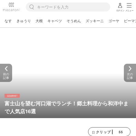
ログイン
メニュー
なす
きゅうり
大根
キャベツ
そうめん
ズッキーニ
ゴーヤ
ピーマ
前の
次の
記事
記事
富士山を望む河口湖でランチ！郷土料理から和洋中ま
で人気店16選
55
クリップ