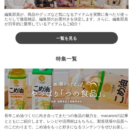
編集部員が、商品やグッズなど気になるアイテムを実際に食べたり使っ
たりして徹底検証。編集部のお墨付きを決定します。さらに、編集部員
が日常的に愛用しているアイテムもご紹介！
一覧を見る
特集一覧
長年こめ油づくりに向き合ってきたつの食品の魅力を、macaroniの記事
とともにご紹介します。レシピや活用術はもちろん、製造現場や品質へ
のこだわりまで。こめ油をもっと好きになるコンテンツをぜひお楽しみ
ください。