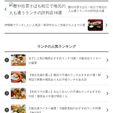
蟹や出雲そばも！松江で地元の
人も通うランチの評判店16選
伊勢崎でランチしたい人気店！和洋中からご当地グルメまで12選
ランチの人気ランキング
女子に人気の梅田おすすめランチ12選！大阪在住ライター
1
が厳選
【地元主婦が選ぶ】横浜で子連れランチおすすめ11選！駅
2
周辺で座敷や個室あり＆お子様ランチがある店
【在住ママが選ぶ】みなとみらいの子連れランチおすすめ
3
10店！個室ありや遊び場近くも
大阪出身ライター厳選！大阪駅直結のおすすめランチ20選
4
【施設別】