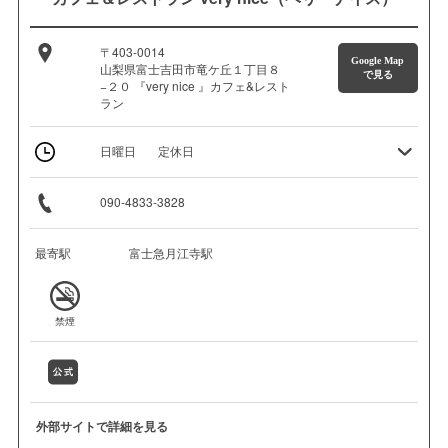
〒403-0014
Google Map
山梨県富士吉田市竜ケ丘１丁目８
で見る
−２０ 『very nice 』カフェ&レスト
ラン
日曜日
定休日
090-4833-3828
最寄駅
富士急月江寺駅
禁煙
外部サイトで詳細を見る