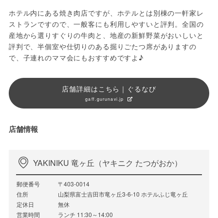
ホテル内にある焼き肉店ですが、ホテルとは別棟の一軒家レ
ストランですので、一般客にも利用しやすいと評判。全国の
産地から選りすぐりの牛肉と、地産の新鮮野菜がおいしいと
評判で、半個室や仕切りのある掘りごたつ席がありますの
で、子連れのママ会にもおすすめですよ♪
店舗詳細はこちら｜ぐるなび
gaff.gurunavi.jp
店舗情報
YAKINIKU 竜ヶ丘（ヤキニク たつがおか）
郵便番号
〒403-0014
住所
山梨県富士吉田市竜ヶ丘3-6-10 ホテルふじ竜ヶ丘
定休日
無休
営業時間
ランチ 11:30～14:00