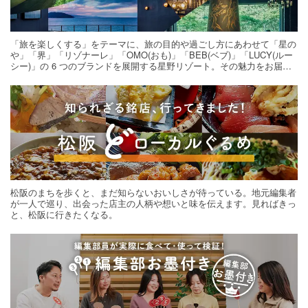
「旅を楽しくする」をテーマに、旅の目的や過ごし方にあわせて「星の
や」「界」「リゾナーレ」「OMO(おも)」「BEB(ベブ)」「LUCY(ルー
シー)」の 6 つのブランドを展開する星野リゾート。その魅力をお届け
する旅の連載。次の旅先探しのヒントにいかがですか？
松阪のまちを歩くと、まだ知らないおいしさが待っている。地元編集者
が一人で巡り、出会った店主の人柄や想いと味を伝えます。見ればきっ
と、松阪に行きたくなる。