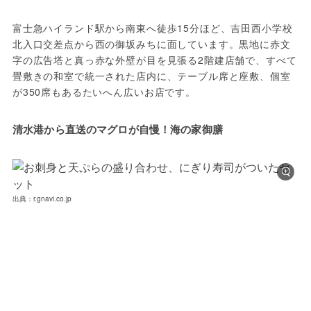
富士急ハイランド駅から南東へ徒歩15分ほど、吉田西小学校
北入口交差点から西の御坂みちに面しています。黒地に赤文
字の広告塔と真っ赤な外壁が目を見張る2階建店舗で、すべて
畳敷きの和室で統一された店内に、テーブル席と座敷、個室
が350席もあるたいへん広いお店です。
清水港から直送のマグロが自慢！海の家御膳
出典：r.gnavi.co.jp