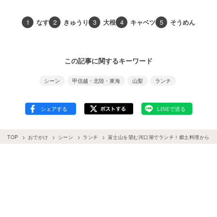
1
なす
2
きゅうり
3
大根
4
キャベツ
5
そうめん
この記事に関するキーワード
シーン
甲信越・北陸・東海
山梨
ランチ
TOP
おでかけ
シーン
ランチ
富士山を望む河口湖でランチ！郷土料理から和洋