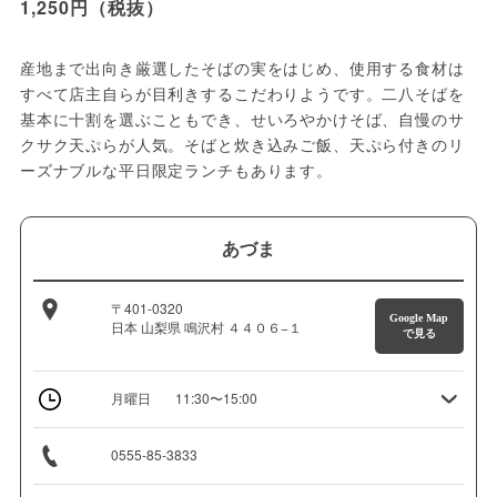
1,250円（税抜）
産地まで出向き厳選したそばの実をはじめ、使用する食材は
すべて店主自らが目利きするこだわりようです。二八そばを
基本に十割を選ぶこともでき、せいろやかけそば、自慢のサ
クサク天ぷらが人気。そばと炊き込みご飯、天ぷら付きのリ
ーズナブルな平日限定ランチもあります。
あづま
〒401-0320
Google Map
日本 山梨県 鳴沢村 ４４０６−１
で見る
月曜日
11:30〜15:00
0555-85-3833