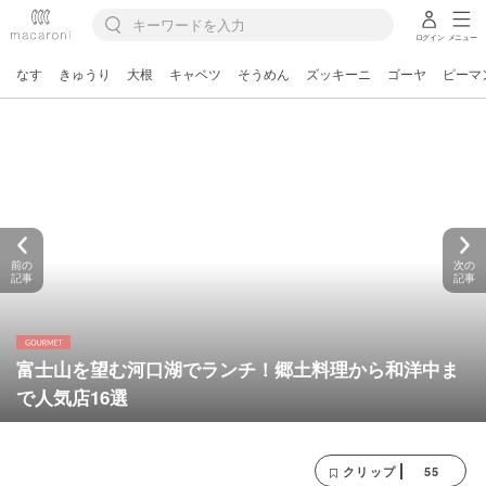
ログイン
メニュー
なす
きゅうり
大根
キャベツ
そうめん
ズッキーニ
ゴーヤ
ピーマ
前の
次の
記事
記事
富士山を望む河口湖でランチ！郷土料理から和洋中ま
で人気店16選
55
クリップ