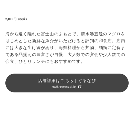
2,000円（税抜）
海から遠く離れた富士山のふもとで、清水港直送のマグロを
はじめとした新鮮な魚介がいただけると評判の和食店。店内
には大きな生け簀があり、海鮮料理から丼物、麺類に定食ま
である品揃えの豊富さが自慢。大人数での宴会や少人数での
会食、ひとりランチにもおすすめです。
店舗詳細はこちら｜ぐるなび
gaff.gurunavi.jp