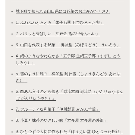
城下町で知られる山口県には銘菓のお土産がたくさん
1. ふわふわとろとろ「果子乃季 月でひろった卵」
2. パリッと香ばしい「江戸金 亀の甲せんべい」
3. 山口を代表する銘菓 「御堀堂（みほりどう） ういろう」
4. 絹のようなやわらかさ「豆子郎 生絹豆子郎（すずし とう
しろう）」
5. 雪のように純白「松琴堂 阿わ雪（しょうきんどう あわゆ
き）」
6. 白あん入りのどら焼き「巌流本舗 巌流焼（がんりゅうほん
ぽ がんりゅうやき）」
7. フルーティな和菓子「伊川製菓 みかん羊羹」
8. 小豆と抹茶のやさしい味「本多屋 本多屋の外郎」
9. ひとつずつ大切に作られた「ほうえい堂 ひとつった外郎」