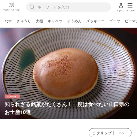
ログイン
メニュー
なす
きゅうり
大根
キャベツ
そうめん
ズッキーニ
ゴーヤ
ピーマ
知られざる銘菓がたくさん！一度は食べたい山口県の
お土産10選
65
クリップ