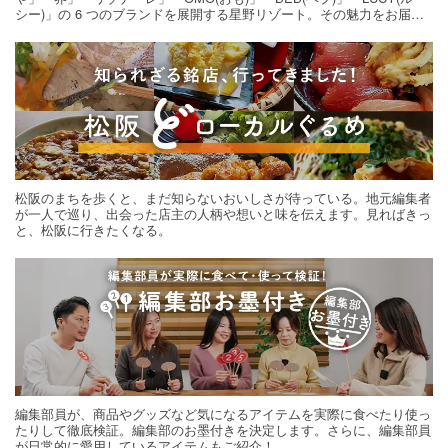
シー)」の 6 つのブランドを展開する星野リゾート。その魅力をお届け
する旅の連載。次の旅先探しのヒントにいかがですか？
松阪のまちを歩くと、まだ知らないおいしさが待っている。地元編集者
が一人で巡り、出会った店主の人柄や想いと味を伝えます。見ればきっ
と、松阪に行きたくなる。
編集部員が、商品やグッズなど気になるアイテムを実際に食べたり使っ
たりして徹底検証。編集部のお墨付きを決定します。さらに、編集部員
が日常的に愛用しているアイテムもご紹介！