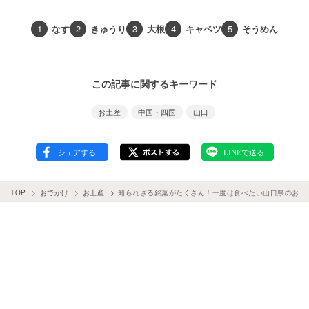
1
なす
2
きゅうり
3
大根
4
キャベツ
5
そうめん
この記事に関するキーワード
お土産
中国・四国
山口
TOP
おでかけ
お土産
知られざる銘菓がたくさん！一度は食べたい山口県のお土産