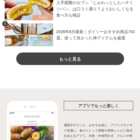
入手困難のセブン「じゅわっとしたハチミ
ツパン」は口コミ通り？よりおいしくなる
食べ方も検証
5
2026年8月最新｜ダイソーおすすめ商品153
選。使って良かった神アイテムを厳選
もっと見る
アプリでもっと楽しく
通勤中やランチ、おやすみ前に、アプリでサクサ
ク快適に。食のトレンド情報や簡単レシピに毎日
出会えるアプリ。内食・外食問わず、グルメや料