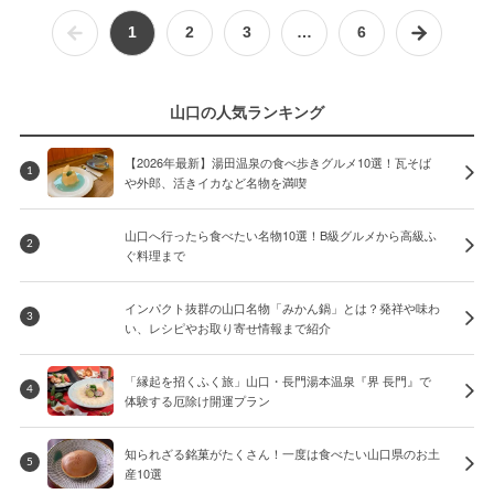
1
2
3
…
6
山口の人気ランキング
【2026年最新】湯田温泉の食べ歩きグルメ10選！瓦そば
1
や外郎、活きイカなど名物を満喫
山口へ行ったら食べたい名物10選！B級グルメから高級ふ
2
ぐ料理まで
インパクト抜群の山口名物「みかん鍋」とは？発祥や味わ
3
い、レシピやお取り寄せ情報まで紹介
「縁起を招くふく旅」山口・長門湯本温泉『界 長門』で
4
体験する厄除け開運プラン
知られざる銘菓がたくさん！一度は食べたい山口県のお土
5
産10選