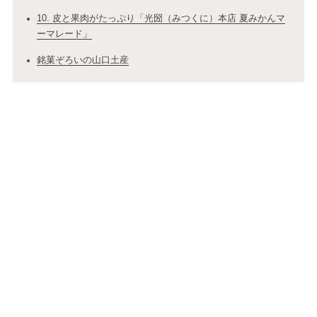
10. 皮と果肉がたっぷり「光圀（みつくに）本店 夏みかんマ
ーマレード」
銘菓ぞろいの山口土産