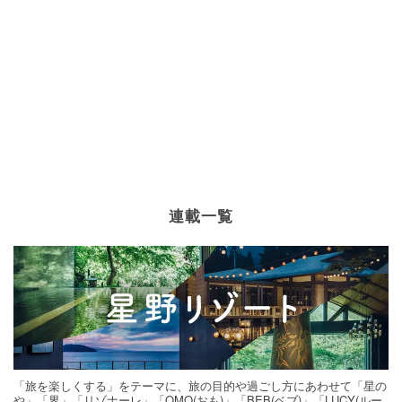
連載一覧
「旅を楽しくする」をテーマに、旅の目的や過ごし方にあわせて「星の
や」「界」「リゾナーレ」「OMO(おも)」「BEB(ベブ)」「LUCY(ルー